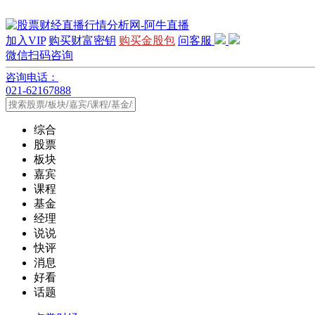
加入VIP
购买财富密钥
购买金股包
问客服
微信扫码咨询
咨询电话：
021-62167888
综合
股票
板块
嘉宾
课程
基金
经理
说说
快评
消息
好看
话题