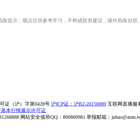
风险提示：观点仅供参考学习，不构成投资建议，操作风险自担
证（沪）字第0428号
沪ICP证：沪B2-20150089
互联网直播服务企
所基本行情展示许可证
268888
网站安全值班QQ：800800981
举报邮箱：
jubao@aniu.t