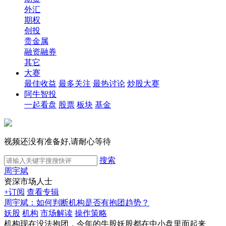
外汇
期权
创投
贵金属
融资融券
其它
大赛
最佳收益
最多关注
最热讨论
炒股大赛
阿牛智投
一起看盘
股票
板块
基金
视频还没有准备好,请耐心等待
搜索
周宇斌
资深市场人士
+订阅
查看专辑
周宇斌：如何判断机构是否有抱团趋势？
妖股
机构
市场解读
操作策略
机构现在没法抱团，今年的牛股妖股都在中小盘里面起来