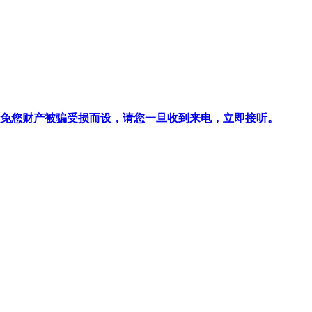
针对避免您财产被骗受损而设，请您一旦收到来电，立即接听。