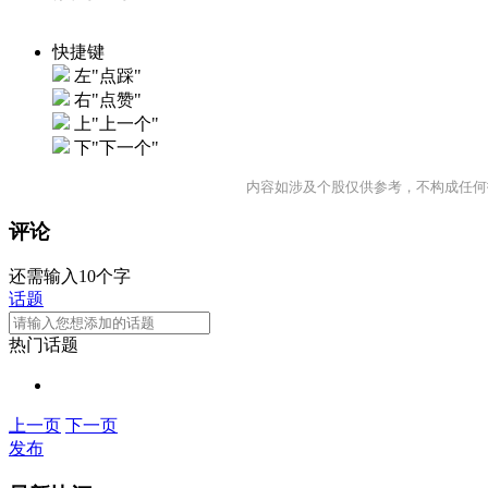
快捷键
左"点踩"
右"点赞"
上"上一个"
下"下一个"
内容如涉及个股仅供参考，不构成任何
评论
还需输入10个字
话题
热门话题
上一页
下一页
发布