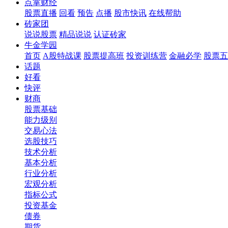
点掌财经
股票直播
回看
预告
点播
股市快讯
在线帮助
砖家团
说说股票
精品说说
认证砖家
牛金学园
首页
A股特战课
股票提高班
投资训练营
金融必学
股票五
话题
好看
快评
财商
股票基础
能力级别
交易心法
选股技巧
技术分析
基本分析
行业分析
宏观分析
指标公式
投资基金
债券
期货