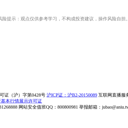
风险提示：观点仅供参考学习，不构成投资建议，操作风险自担
证（沪）字第0428号
沪ICP证：沪B2-20150089
互联网直播服务企
所基本行情展示许可证
268888
网站安全值班QQ：800800981
举报邮箱：
jubao@aniu.t