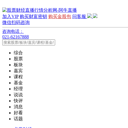
加入VIP
购买财富密钥
购买金股包
问客服
微信扫码咨询
咨询电话：
021-62167888
综合
股票
板块
嘉宾
课程
基金
经理
说说
快评
消息
好看
话题