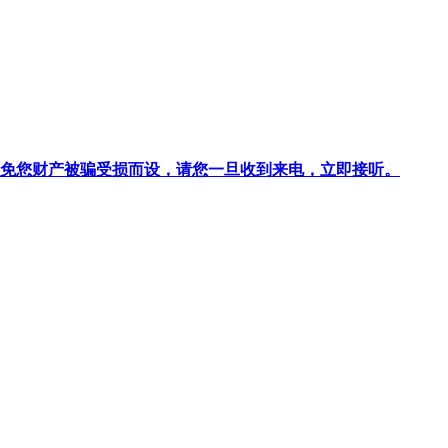
针对避免您财产被骗受损而设，请您一旦收到来电，立即接听。