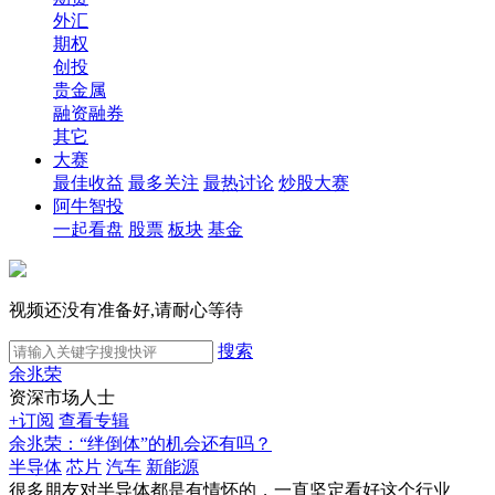
外汇
期权
创投
贵金属
融资融券
其它
大赛
最佳收益
最多关注
最热讨论
炒股大赛
阿牛智投
一起看盘
股票
板块
基金
视频还没有准备好,请耐心等待
搜索
余兆荣
资深市场人士
+订阅
查看专辑
余兆荣：“绊倒体”的机会还有吗？
半导体
芯片
汽车
新能源
很多朋友对半导体都是有情怀的，一直坚定看好这个行业