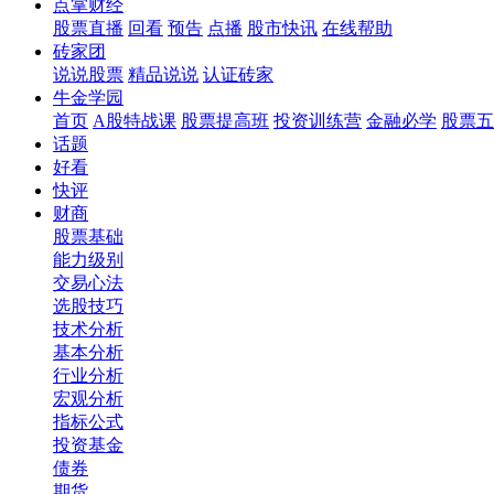
点掌财经
股票直播
回看
预告
点播
股市快讯
在线帮助
砖家团
说说股票
精品说说
认证砖家
牛金学园
首页
A股特战课
股票提高班
投资训练营
金融必学
股票五
话题
好看
快评
财商
股票基础
能力级别
交易心法
选股技巧
技术分析
基本分析
行业分析
宏观分析
指标公式
投资基金
债券
期货