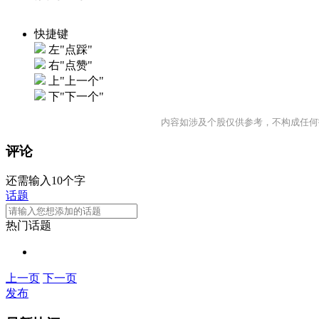
快捷键
左"点踩"
右"点赞"
上"上一个"
下"下一个"
内容如涉及个股仅供参考，不构成任何
评论
还需输入10个字
话题
热门话题
上一页
下一页
发布