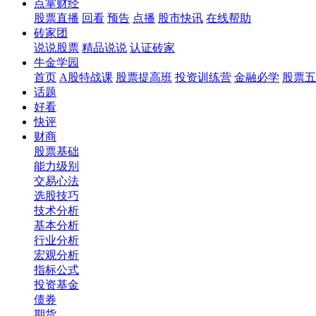
点掌财经
股票直播
回看
预告
点播
股市快讯
在线帮助
砖家团
说说股票
精品说说
认证砖家
牛金学园
首页
A股特战课
股票提高班
投资训练营
金融必学
股票五
话题
好看
快评
财商
股票基础
能力级别
交易心法
选股技巧
技术分析
基本分析
行业分析
宏观分析
指标公式
投资基金
债券
期货