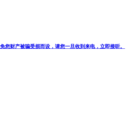
针对避免您财产被骗受损而设，请您一旦收到来电，立即接听。