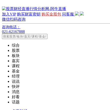
加入VIP
购买财富密钥
购买金股包
问客服
微信扫码咨询
咨询电话：
021-62167888
综合
股票
板块
嘉宾
课程
基金
经理
说说
快评
消息
好看
话题