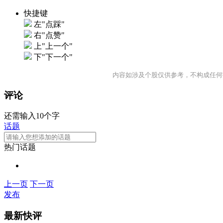
快捷键
左"点踩"
右"点赞"
上"上一个"
下"下一个"
内容如涉及个股仅供参考，不构成任何
评论
还需输入10个字
话题
热门话题
上一页
下一页
发布
最新快评