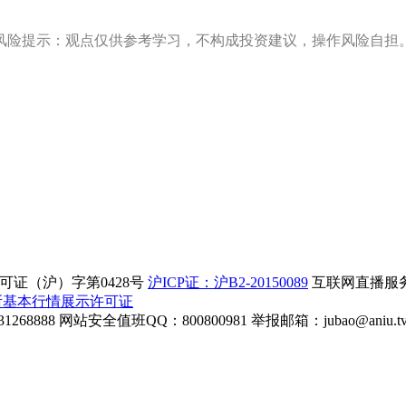
风险提示：观点仅供参考学习，不构成投资建议，操作风险自担
证（沪）字第0428号
沪ICP证：沪B2-20150089
互联网直播服务企
所基本行情展示许可证
268888
网站安全值班QQ：800800981
举报邮箱：
jubao@aniu.t