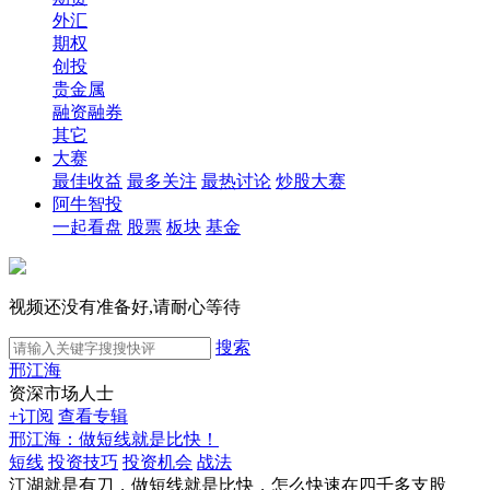
外汇
期权
创投
贵金属
融资融券
其它
大赛
最佳收益
最多关注
最热讨论
炒股大赛
阿牛智投
一起看盘
股票
板块
基金
视频还没有准备好,请耐心等待
搜索
邢江海
资深市场人士
+订阅
查看专辑
邢江海：做短线就是比快！
短线
投资技巧
投资机会
战法
江湖就是有刀，做短线就是比快，怎么快速在四千多支股