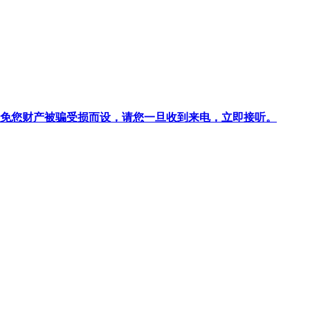
针对避免您财产被骗受损而设，请您一旦收到来电，立即接听。