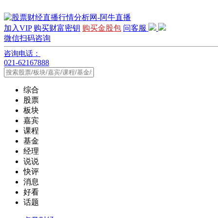
加入VIP
购买财富密钥
购买金股包
问客服
微信扫码咨询
咨询电话：
021-62167888
综合
股票
板块
嘉宾
课程
基金
经理
说说
快评
消息
好看
话题