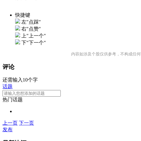
快捷键
左"点踩"
右"点赞"
上"上一个"
下"下一个"
内容如涉及个股仅供参考，不构成任何
评论
还需输入10个字
话题
热门话题
上一页
下一页
发布