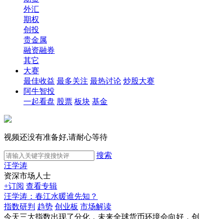
外汇
期权
创投
贵金属
融资融券
其它
大赛
最佳收益
最多关注
最热讨论
炒股大赛
阿牛智投
一起看盘
股票
板块
基金
视频还没有准备好,请耐心等待
搜索
汪学涛
资深市场人士
+订阅
查看专辑
汪学涛：春江水暖谁先知？
指数研判
趋势
创业板
市场解读
今天三大指数出现了分化，未来全球货币环境会向好，创