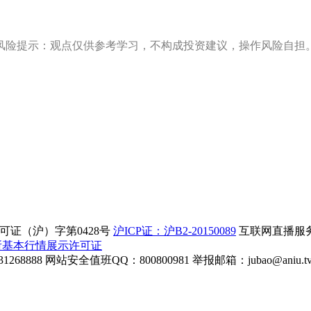
风险提示：观点仅供参考学习，不构成投资建议，操作风险自担
证（沪）字第0428号
沪ICP证：沪B2-20150089
互联网直播服务企
所基本行情展示许可证
268888
网站安全值班QQ：800800981
举报邮箱：
jubao@aniu.t