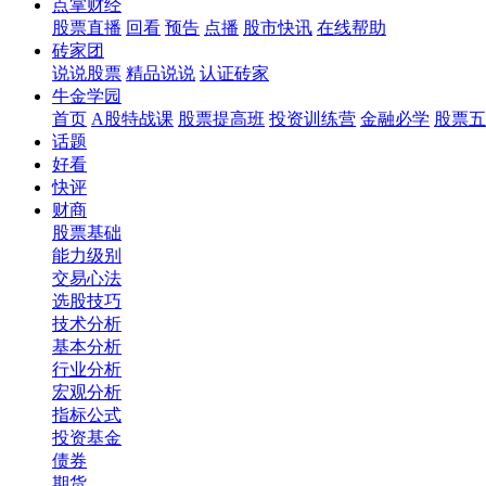
点掌财经
股票直播
回看
预告
点播
股市快讯
在线帮助
砖家团
说说股票
精品说说
认证砖家
牛金学园
首页
A股特战课
股票提高班
投资训练营
金融必学
股票五
话题
好看
快评
财商
股票基础
能力级别
交易心法
选股技巧
技术分析
基本分析
行业分析
宏观分析
指标公式
投资基金
债券
期货