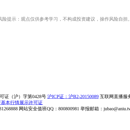
风险提示：观点仅供参考学习，不构成投资建议，操作风险自担
证（沪）字第0428号
沪ICP证：沪B2-20150089
互联网直播服务企
所基本行情展示许可证
268888
网站安全值班QQ：800800981
举报邮箱：
jubao@aniu.t