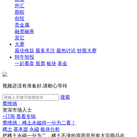
外汇
期权
创投
贵金属
融资融券
其它
大赛
最佳收益
最多关注
最热讨论
炒股大赛
阿牛智投
一起看盘
股票
板块
基金
视频还没有准备好,请耐心等待
搜索
窦维德
资深市场人士
+订阅
查看专辑
窦维德：稀土永磁得一分为二看！
稀土
基本面
永磁
板块分析
把稀土永磁一分为二，稀土不涨的原因是所有大宗商品在