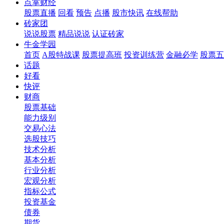
点掌财经
股票直播
回看
预告
点播
股市快讯
在线帮助
砖家团
说说股票
精品说说
认证砖家
牛金学园
首页
A股特战课
股票提高班
投资训练营
金融必学
股票五
话题
好看
快评
财商
股票基础
能力级别
交易心法
选股技巧
技术分析
基本分析
行业分析
宏观分析
指标公式
投资基金
债券
期货