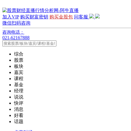
加入VIP
购买财富密钥
购买金股包
问客服
微信扫码咨询
咨询电话：
021-62167888
综合
股票
板块
嘉宾
课程
基金
经理
说说
快评
消息
好看
话题