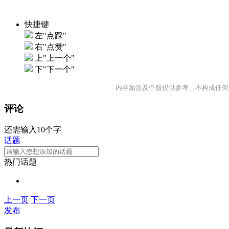
快捷键
左"点踩"
右"点赞"
上"上一个"
下"下一个"
内容如涉及个股仅供参考，不构成任何
评论
还需输入10个字
话题
热门话题
上一页
下一页
发布