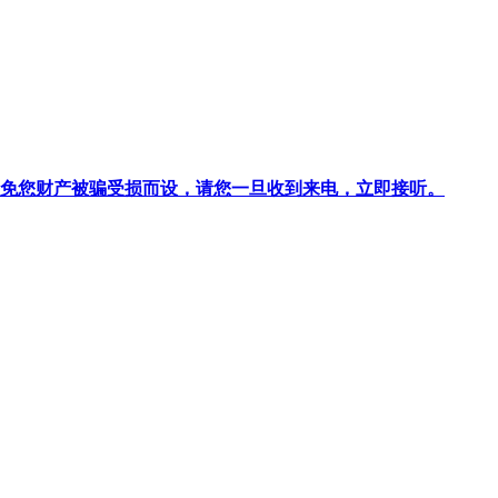
针对避免您财产被骗受损而设，请您一旦收到来电，立即接听。