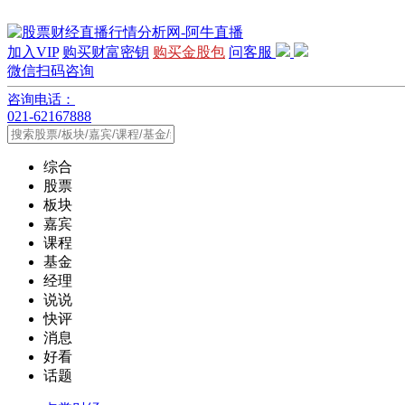
加入VIP
购买财富密钥
购买金股包
问客服
微信扫码咨询
咨询电话：
021-62167888
综合
股票
板块
嘉宾
课程
基金
经理
说说
快评
消息
好看
话题