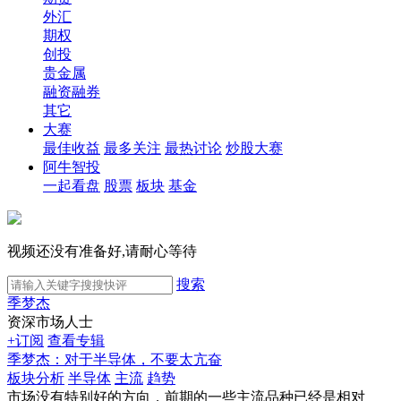
外汇
期权
创投
贵金属
融资融券
其它
大赛
最佳收益
最多关注
最热讨论
炒股大赛
阿牛智投
一起看盘
股票
板块
基金
视频还没有准备好,请耐心等待
搜索
季梦杰
资深市场人士
+订阅
查看专辑
季梦杰：对于半导体，不要太亢奋
板块分析
半导体
主流
趋势
市场没有特别好的方向，前期的一些主流品种已经是相对