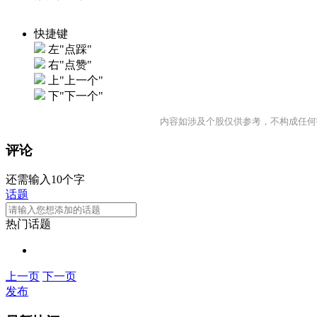
快捷键
左"点踩"
右"点赞"
上"上一个"
下"下一个"
内容如涉及个股仅供参考，不构成任何
评论
还需输入10个字
话题
热门话题
上一页
下一页
发布