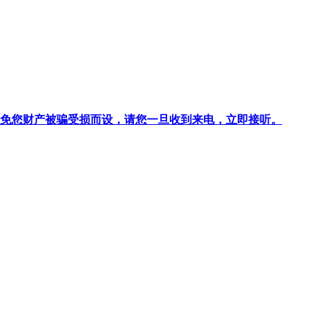
针对避免您财产被骗受损而设，请您一旦收到来电，立即接听。