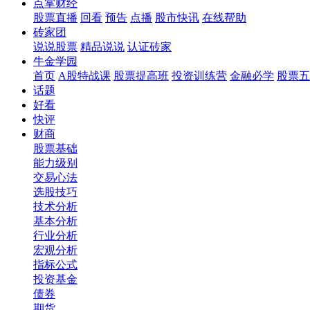
点掌财经
股票直播
回看
预告
点播
股市快讯
在线帮助
砖家团
说说股票
精品说说
认证砖家
牛金学园
首页
A股特战课
股票提高班
投资训练营
金融必学
股票五
话题
好看
快评
财商
股票基础
能力级别
交易心法
选股技巧
技术分析
基本分析
行业分析
宏观分析
指标公式
投资基金
债券
期货