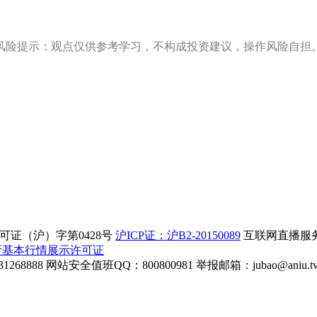
风险提示：观点仅供参考学习，不构成投资建议，操作风险自担
证（沪）字第0428号
沪ICP证：沪B2-20150089
互联网直播服务企
所基本行情展示许可证
268888
网站安全值班QQ：800800981
举报邮箱：
jubao@aniu.t