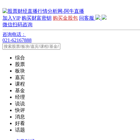
加入VIP
购买财富密钥
购买金股包
问客服
微信扫码咨询
咨询电话：
021-62167888
综合
股票
板块
嘉宾
课程
基金
经理
说说
快评
消息
好看
话题