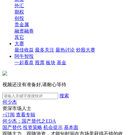
外汇
期权
创投
贵金属
融资融券
其它
大赛
最佳收益
最多关注
最热讨论
炒股大赛
阿牛智投
一起看盘
股票
板块
基金
视频还没有准备好,请耐心等待
搜索
何少杰
资深市场人士
+订阅
查看专辑
何少杰：国产替代之EDA
国产替代
投资策略
机会提示
基本面
跟随主力，跟随游资，才能短时间在市场里获得不错的收