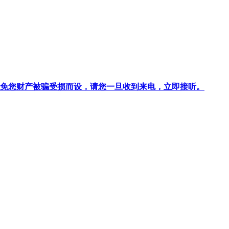
针对避免您财产被骗受损而设，请您一旦收到来电，立即接听。