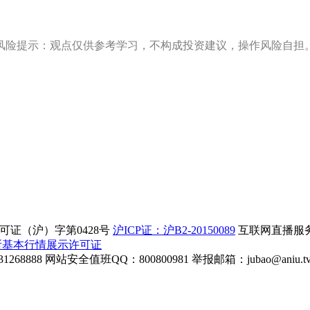
风险提示：观点仅供参考学习，不构成投资建议，操作风险自担
证（沪）字第0428号
沪ICP证：沪B2-20150089
互联网直播服务企
所基本行情展示许可证
268888
网站安全值班QQ：800800981
举报邮箱：
jubao@aniu.t