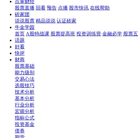
点掌财经
股票直播
回看
预告
点播
股市快讯
在线帮助
砖家团
说说股票
精品说说
认证砖家
牛金学园
首页
A股特战课
股票提高班
投资训练营
金融必学
股票五
话题
好看
快评
财商
股票基础
能力级别
交易心法
选股技巧
技术分析
基本分析
行业分析
宏观分析
指标公式
投资基金
债券
期货