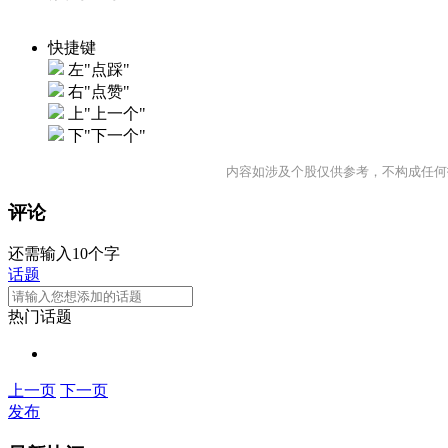
快捷键
左"点踩"
右"点赞"
上"上一个"
下"下一个"
内容如涉及个股仅供参考，不构成任何
评论
还需输入10个字
话题
热门话题
上一页
下一页
发布