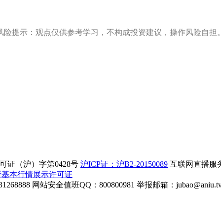
风险提示：观点仅供参考学习，不构成投资建议，操作风险自担
证（沪）字第0428号
沪ICP证：沪B2-20150089
互联网直播服务企
所基本行情展示许可证
268888
网站安全值班QQ：800800981
举报邮箱：
jubao@aniu.t