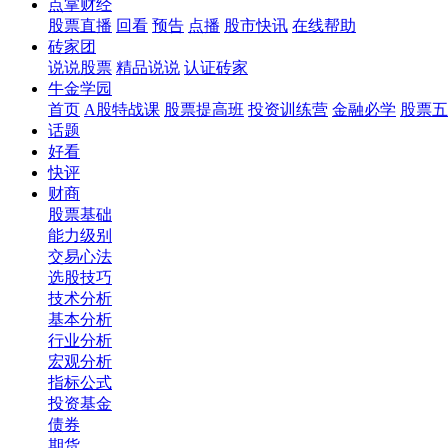
点掌财经
股票直播
回看
预告
点播
股市快讯
在线帮助
砖家团
说说股票
精品说说
认证砖家
牛金学园
首页
A股特战课
股票提高班
投资训练营
金融必学
股票五
话题
好看
快评
财商
股票基础
能力级别
交易心法
选股技巧
技术分析
基本分析
行业分析
宏观分析
指标公式
投资基金
债券
期货