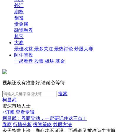
外汇
期权
创投
贵金属
融资融券
其它
大赛
最佳收益
最多关注
最热讨论
炒股大赛
阿牛智投
一起看盘
股票
板块
基金
视频还没有准备好,请耐心等待
搜索
柯昌武
资深市场人士
+订阅
查看专辑
柯昌武：券商异动，一定要记住这三点！
券商
行情分析
投资策略
炒股方法
今天指数上涨，券商功不可没。而券商又被称为牛市旗