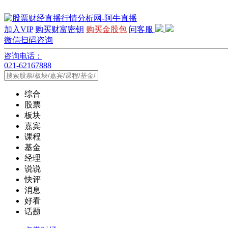
加入VIP
购买财富密钥
购买金股包
问客服
微信扫码咨询
咨询电话：
021-62167888
综合
股票
板块
嘉宾
课程
基金
经理
说说
快评
消息
好看
话题