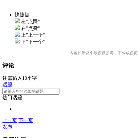
快捷键
左"点踩"
右"点赞"
上"上一个"
下"下一个"
内容如涉及个股仅供参考，不构成任何
评论
还需输入10个字
话题
热门话题
上一页
下一页
发布