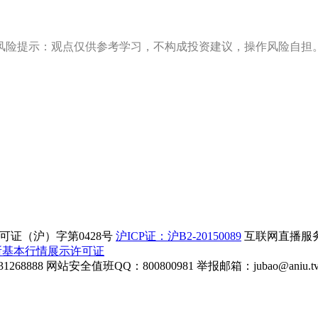
风险提示：观点仅供参考学习，不构成投资建议，操作风险自担
证（沪）字第0428号
沪ICP证：沪B2-20150089
互联网直播服务企
所基本行情展示许可证
268888
网站安全值班QQ：800800981
举报邮箱：
jubao@aniu.t