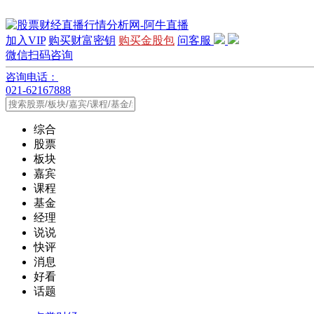
加入VIP
购买财富密钥
购买金股包
问客服
微信扫码咨询
咨询电话：
021-62167888
综合
股票
板块
嘉宾
课程
基金
经理
说说
快评
消息
好看
话题