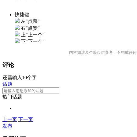
快捷键
左"点踩"
右"点赞"
上"上一个"
下"下一个"
内容如涉及个股仅供参考，不构成任何
评论
还需输入10个字
话题
热门话题
上一页
下一页
发布