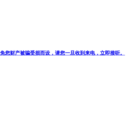
针对避免您财产被骗受损而设，请您一旦收到来电，立即接听。