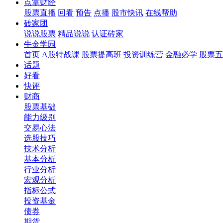
点掌财经
股票直播
回看
预告
点播
股市快讯
在线帮助
砖家团
说说股票
精品说说
认证砖家
牛金学园
首页
A股特战课
股票提高班
投资训练营
金融必学
股票五
话题
好看
快评
财商
股票基础
能力级别
交易心法
选股技巧
技术分析
基本分析
行业分析
宏观分析
指标公式
投资基金
债券
期货