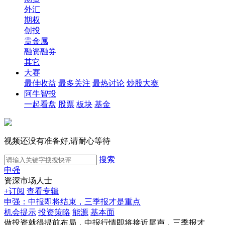
外汇
期权
创投
贵金属
融资融券
其它
大赛
最佳收益
最多关注
最热讨论
炒股大赛
阿牛智投
一起看盘
股票
板块
基金
视频还没有准备好,请耐心等待
搜索
申强
资深市场人士
+订阅
查看专辑
申强：中报即将结束，三季报才是重点
机会提示
投资策略
能源
基本面
做投资就得提前布局，中报行情即将接近尾声，三季报才