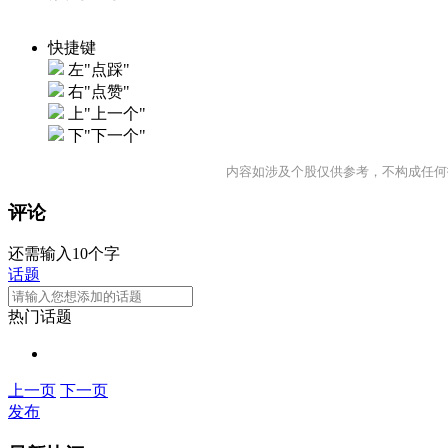
快捷键
左"点踩"
右"点赞"
上"上一个"
下"下一个"
内容如涉及个股仅供参考，不构成任何
评论
还需输入10个字
话题
热门话题
上一页
下一页
发布