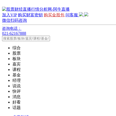
加入VIP
购买财富密钥
购买金股包
问客服
微信扫码咨询
咨询电话：
021-62167888
综合
股票
板块
嘉宾
课程
基金
经理
说说
快评
消息
好看
话题