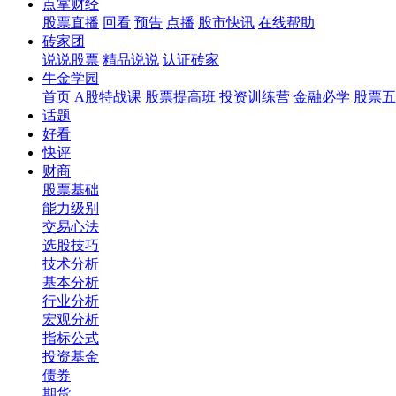
点掌财经
股票直播
回看
预告
点播
股市快讯
在线帮助
砖家团
说说股票
精品说说
认证砖家
牛金学园
首页
A股特战课
股票提高班
投资训练营
金融必学
股票五
话题
好看
快评
财商
股票基础
能力级别
交易心法
选股技巧
技术分析
基本分析
行业分析
宏观分析
指标公式
投资基金
债券
期货