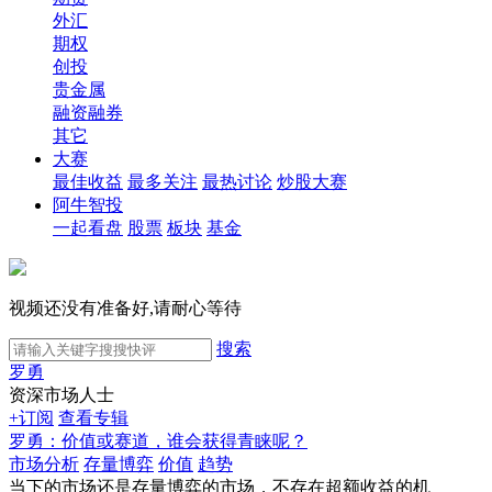
外汇
期权
创投
贵金属
融资融券
其它
大赛
最佳收益
最多关注
最热讨论
炒股大赛
阿牛智投
一起看盘
股票
板块
基金
视频还没有准备好,请耐心等待
搜索
罗勇
资深市场人士
+订阅
查看专辑
罗勇：价值或赛道，谁会获得青睐呢？
市场分析
存量博弈
价值
趋势
当下的市场还是存量博弈的市场，不存在超额收益的机