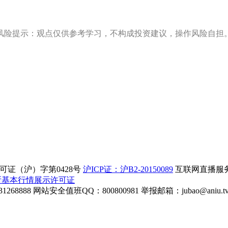
风险提示：观点仅供参考学习，不构成投资建议，操作风险自担
证（沪）字第0428号
沪ICP证：沪B2-20150089
互联网直播服务企
所基本行情展示许可证
268888
网站安全值班QQ：800800981
举报邮箱：
jubao@aniu.t