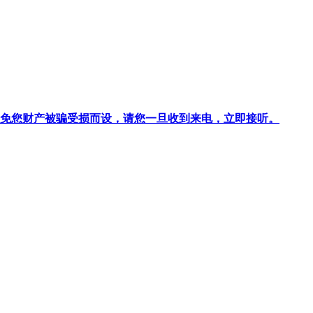
针对避免您财产被骗受损而设，请您一旦收到来电，立即接听。