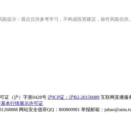
风险提示：观点仅供参考学习，不构成投资建议，操作风险自担
证（沪）字第0428号
沪ICP证：沪B2-20150089
互联网直播服务企
所基本行情展示许可证
268888
网站安全值班QQ：800800981
举报邮箱：
jubao@aniu.t