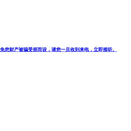
针对避免您财产被骗受损而设，请您一旦收到来电，立即接听。