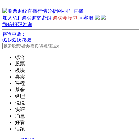
加入VIP
购买财富密钥
购买金股包
问客服
微信扫码咨询
咨询电话：
021-62167888
综合
股票
板块
嘉宾
课程
基金
经理
说说
快评
消息
好看
话题