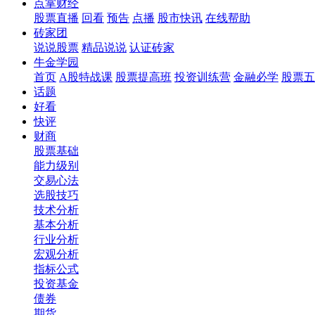
点掌财经
股票直播
回看
预告
点播
股市快讯
在线帮助
砖家团
说说股票
精品说说
认证砖家
牛金学园
首页
A股特战课
股票提高班
投资训练营
金融必学
股票五
话题
好看
快评
财商
股票基础
能力级别
交易心法
选股技巧
技术分析
基本分析
行业分析
宏观分析
指标公式
投资基金
债券
期货