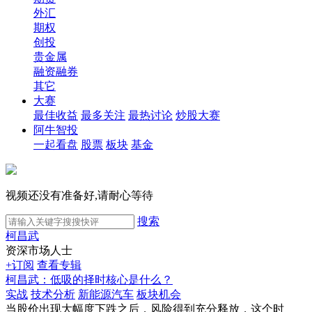
外汇
期权
创投
贵金属
融资融券
其它
大赛
最佳收益
最多关注
最热讨论
炒股大赛
阿牛智投
一起看盘
股票
板块
基金
视频还没有准备好,请耐心等待
搜索
柯昌武
资深市场人士
+订阅
查看专辑
柯昌武：低吸的择时核心是什么？
实战
技术分析
新能源汽车
板块机会
当股价出现大幅度下跌之后，风险得到充分释放，这个时