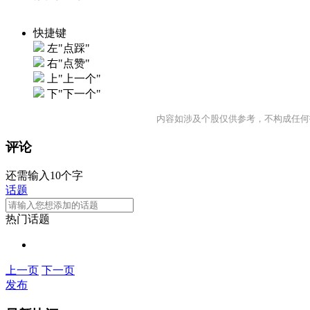
快捷键
左"点踩"
右"点赞"
上"上一个"
下"下一个"
内容如涉及个股仅供参考，不构成任何
评论
还需输入10个字
话题
热门话题
上一页
下一页
发布