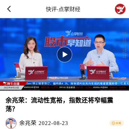
快评-点掌财经
余兆荣：流动性宽裕，指数还将窄幅震
荡？
余兆荣
2022-08-23