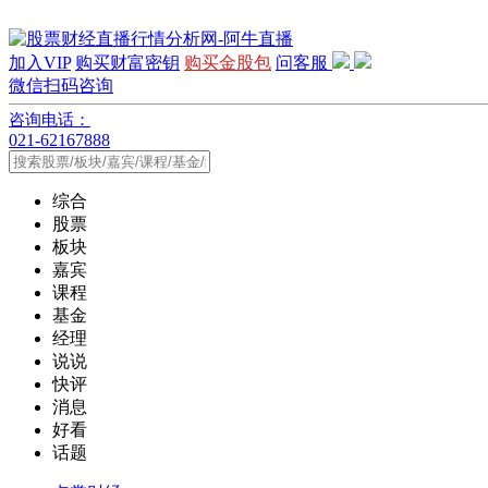
加入VIP
购买财富密钥
购买金股包
问客服
微信扫码咨询
咨询电话：
021-62167888
综合
股票
板块
嘉宾
课程
基金
经理
说说
快评
消息
好看
话题