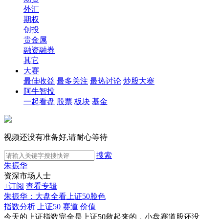
外汇
期权
创投
贵金属
融资融券
其它
大赛
最佳收益
最多关注
最热讨论
炒股大赛
阿牛智投
一起看盘
股票
板块
基金
视频还没有准备好,请耐心等待
搜索
朱振华
资深市场人士
+订阅
查看专辑
朱振华：大盘全看上证50脸色
指数分析
上证50
赛道
价值
今天的上证指数完全是上证50救起来的，小盘赛道股还没