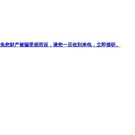
针对避免您财产被骗受损而设，请您一旦收到来电，立即接听。