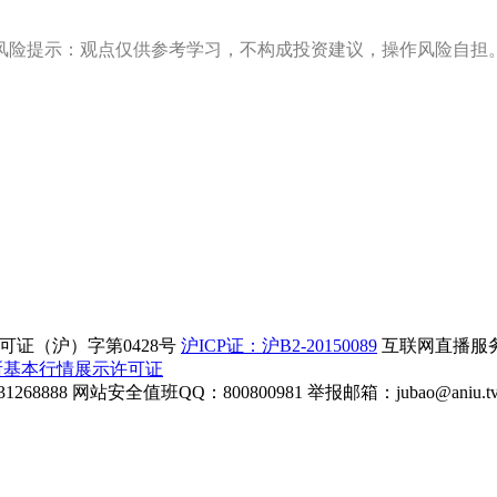
风险提示：观点仅供参考学习，不构成投资建议，操作风险自担
证（沪）字第0428号
沪ICP证：沪B2-20150089
互联网直播服务企
所基本行情展示许可证
268888
网站安全值班QQ：800800981
举报邮箱：
jubao@aniu.t