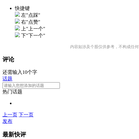
快捷键
左"点踩"
右"点赞"
上"上一个"
下"下一个"
内容如涉及个股仅供参考，不构成任何
评论
还需输入10个字
话题
热门话题
上一页
下一页
发布
最新快评