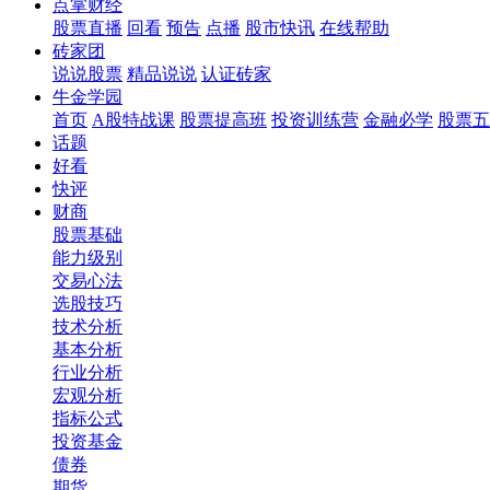
点掌财经
股票直播
回看
预告
点播
股市快讯
在线帮助
砖家团
说说股票
精品说说
认证砖家
牛金学园
首页
A股特战课
股票提高班
投资训练营
金融必学
股票五
话题
好看
快评
财商
股票基础
能力级别
交易心法
选股技巧
技术分析
基本分析
行业分析
宏观分析
指标公式
投资基金
债券
期货