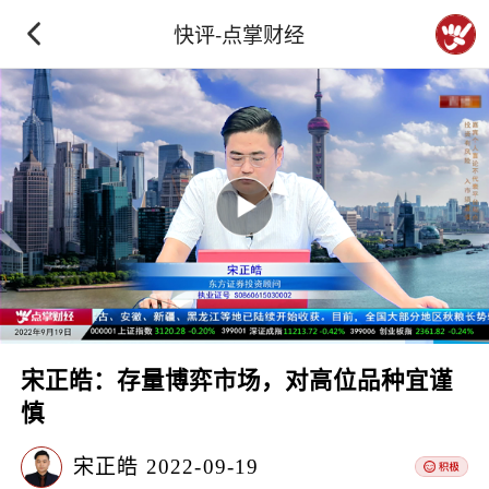
快评-点掌财经
宋正皓：存量博弈市场，对高位品种宜谨
慎
宋正皓
2022-09-19