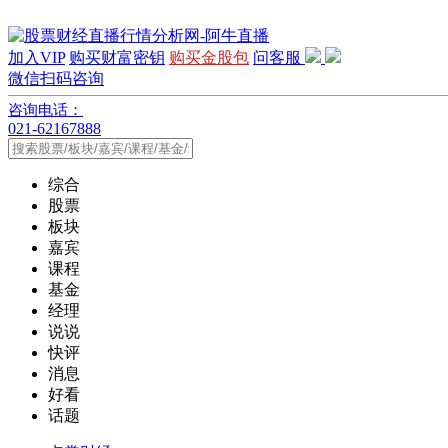
加入VIP
购买财富密钥
购买金股包
问客服
微信扫码咨询
咨询电话：
021-62167888
综合
股票
板块
嘉宾
课程
基金
经理
说说
快评
消息
好看
话题