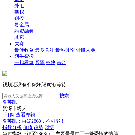
外汇
期权
创投
贵金属
融资融券
其它
大赛
最佳收益
最多关注
最热讨论
炒股大赛
阿牛智投
一起看盘
股票
板块
基金
视频还没有准备好,请耐心等待
搜索
夏英凯
资深市场人士
+订阅
查看专辑
夏英凯：再破2863，不可能！
指数分析
价值
趋势
恐慌
当时指数下跌至2863点，主要是是由于一些恐慌的情绪。