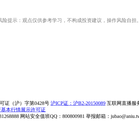
风险提示：观点仅供参考学习，不构成投资建议，操作风险自担
证（沪）字第0428号
沪ICP证：沪B2-20150089
互联网直播服务企
所基本行情展示许可证
268888
网站安全值班QQ：800800981
举报邮箱：
jubao@aniu.t