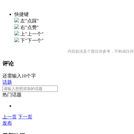
快捷键
左"点踩"
右"点赞"
上"上一个"
下"下一个"
内容如涉及个股仅供参考，不构成任何
评论
还需输入10个字
话题
热门话题
上一页
下一页
发布