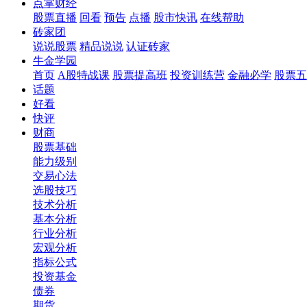
点掌财经
股票直播
回看
预告
点播
股市快讯
在线帮助
砖家团
说说股票
精品说说
认证砖家
牛金学园
首页
A股特战课
股票提高班
投资训练营
金融必学
股票五
话题
好看
快评
财商
股票基础
能力级别
交易心法
选股技巧
技术分析
基本分析
行业分析
宏观分析
指标公式
投资基金
债券
期货