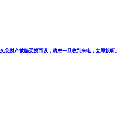
针对避免您财产被骗受损而设，请您一旦收到来电，立即接听。