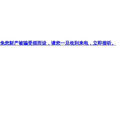
针对避免您财产被骗受损而设，请您一旦收到来电，立即接听。