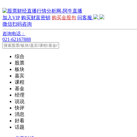
加入VIP
购买财富密钥
购买金股包
问客服
微信扫码咨询
咨询电话：
021-62167888
综合
股票
板块
嘉宾
课程
基金
经理
说说
快评
消息
好看
话题