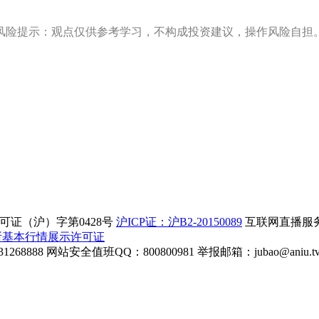
风险提示：观点仅供参考学习，不构成投资建议，操作风险自担
证（沪）字第0428号
沪ICP证：沪B2-20150089
互联网直播服务企
所基本行情展示许可证
268888
网站安全值班QQ：800800981
举报邮箱：
jubao@aniu.t