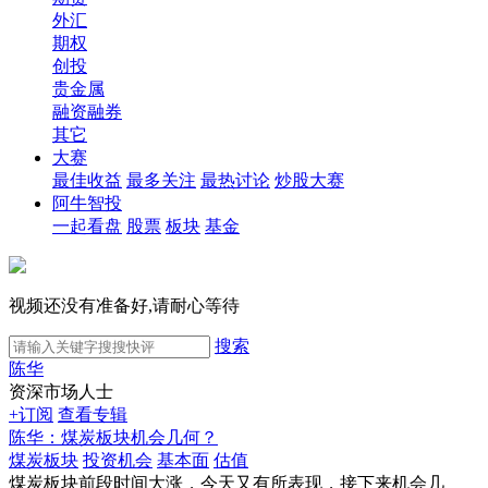
外汇
期权
创投
贵金属
融资融券
其它
大赛
最佳收益
最多关注
最热讨论
炒股大赛
阿牛智投
一起看盘
股票
板块
基金
视频还没有准备好,请耐心等待
搜索
陈华
资深市场人士
+订阅
查看专辑
陈华：煤炭板块机会几何？
煤炭板块
投资机会
基本面
估值
煤炭板块前段时间大涨，今天又有所表现，接下来机会几