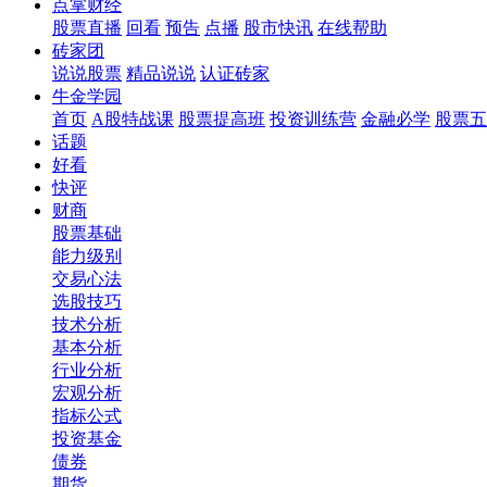
点掌财经
股票直播
回看
预告
点播
股市快讯
在线帮助
砖家团
说说股票
精品说说
认证砖家
牛金学园
首页
A股特战课
股票提高班
投资训练营
金融必学
股票五
话题
好看
快评
财商
股票基础
能力级别
交易心法
选股技巧
技术分析
基本分析
行业分析
宏观分析
指标公式
投资基金
债券
期货