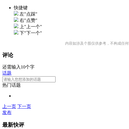
快捷键
左"点踩"
右"点赞"
上"上一个"
下"下一个"
内容如涉及个股仅供参考，不构成任何
评论
还需输入10个字
话题
热门话题
上一页
下一页
发布
最新快评