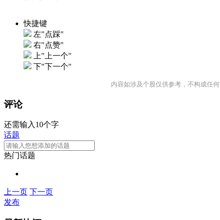
快捷键
左"点踩"
右"点赞"
上"上一个"
下"下一个"
内容如涉及个股仅供参考，不构成任何
评论
还需输入10个字
话题
热门话题
上一页
下一页
发布