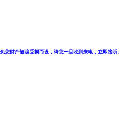
针对避免您财产被骗受损而设，请您一旦收到来电，立即接听。