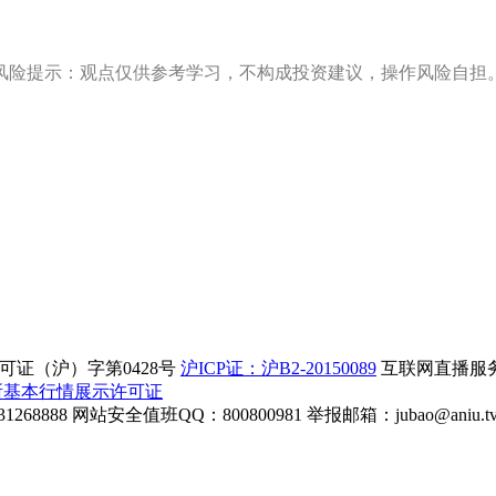
风险提示：观点仅供参考学习，不构成投资建议，操作风险自担
证（沪）字第0428号
沪ICP证：沪B2-20150089
互联网直播服务企
所基本行情展示许可证
268888
网站安全值班QQ：800800981
举报邮箱：
jubao@aniu.t