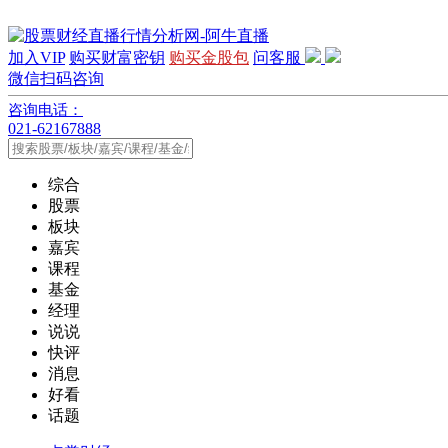
加入VIP
购买财富密钥
购买金股包
问客服
微信扫码咨询
咨询电话：
021-62167888
综合
股票
板块
嘉宾
课程
基金
经理
说说
快评
消息
好看
话题