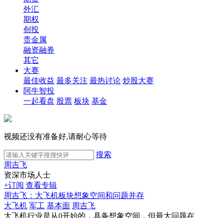
外汇
期权
创投
贵金属
融资融券
其它
大赛
最佳收益
最多关注
最热讨论
炒股大赛
阿牛智投
一起看盘
股票
板块
基金
视频还没有准备好,请耐心等待
搜索
周吉飞
资深市场人士
+订阅
查看专辑
周吉飞：大飞机板块想象空间和问题并存
大飞机
军工
基本面
周吉飞
大飞机行业是从0开始的，具备想象空间，但最大问题在