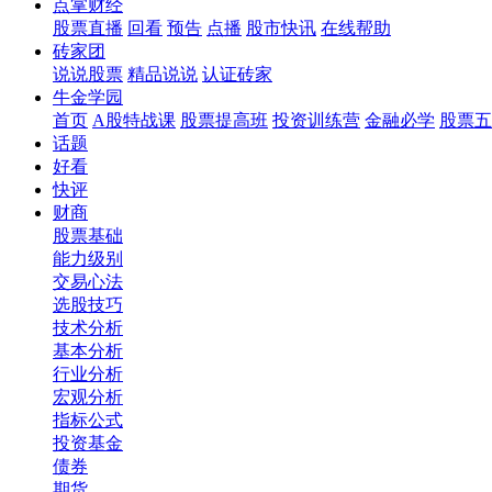
点掌财经
股票直播
回看
预告
点播
股市快讯
在线帮助
砖家团
说说股票
精品说说
认证砖家
牛金学园
首页
A股特战课
股票提高班
投资训练营
金融必学
股票五
话题
好看
快评
财商
股票基础
能力级别
交易心法
选股技巧
技术分析
基本分析
行业分析
宏观分析
指标公式
投资基金
债券
期货