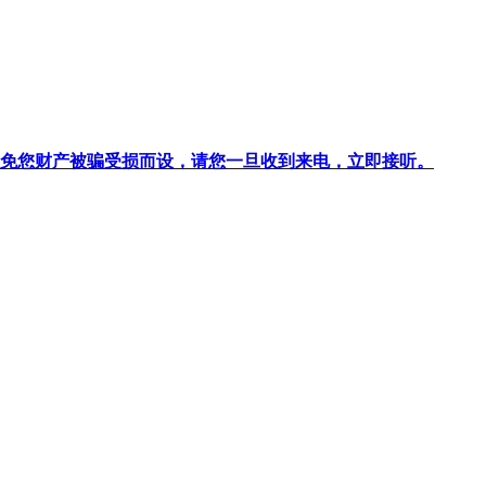
针对避免您财产被骗受损而设，请您一旦收到来电，立即接听。