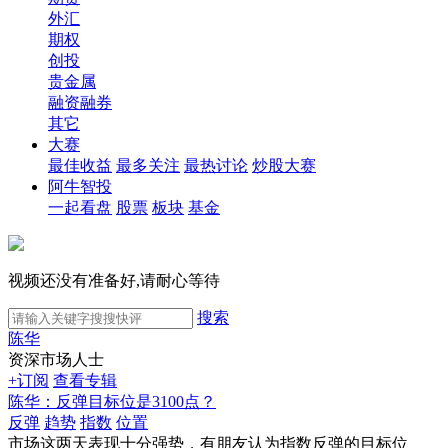
外汇
期权
创投
贵金属
融资融券
其它
大赛
最佳收益
最多关注
最热讨论
炒股大赛
阿牛智投
一起看盘
股票
板块
基金
视频还没有准备好,请耐心等待
搜索
陈华
资深市场人士
+订阅
查看专辑
陈华：反弹目标位是3100点？
反弹
趋势
指数
位置
市场这两天表现十分强势，有朋友认为指数反弹的目标位