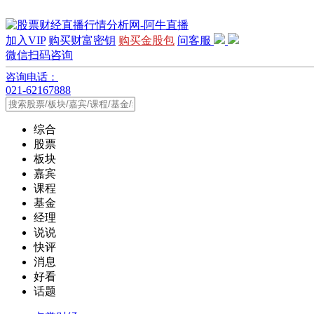
加入VIP
购买财富密钥
购买金股包
问客服
微信扫码咨询
咨询电话：
021-62167888
综合
股票
板块
嘉宾
课程
基金
经理
说说
快评
消息
好看
话题