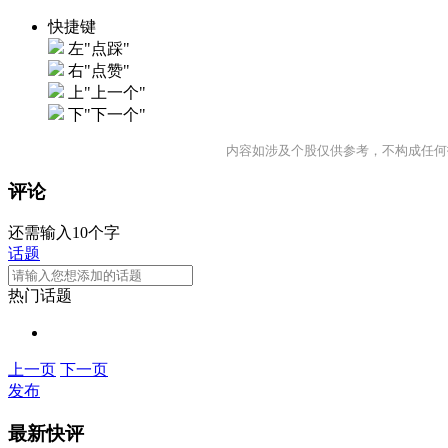
快捷键
左"点踩"
右"点赞"
上"上一个"
下"下一个"
内容如涉及个股仅供参考，不构成任何
评论
还需输入10个字
话题
热门话题
上一页
下一页
发布
最新快评