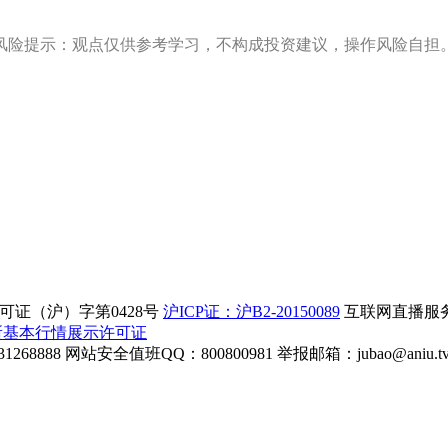
风险提示：观点仅供参考学习，不构成投资建议，操作风险自担
证（沪）字第0428号
沪ICP证：沪B2-20150089
互联网直播服务企
所基本行情展示许可证
268888
网站安全值班QQ：800800981
举报邮箱：
jubao@aniu.t