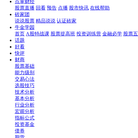
点掌财经
股票直播
回看
预告
点播
股市快讯
在线帮助
砖家团
说说股票
精品说说
认证砖家
牛金学园
首页
A股特战课
股票提高班
投资训练营
金融必学
股票五
话题
好看
快评
财商
股票基础
能力级别
交易心法
选股技巧
技术分析
基本分析
行业分析
宏观分析
指标公式
投资基金
债券
期货