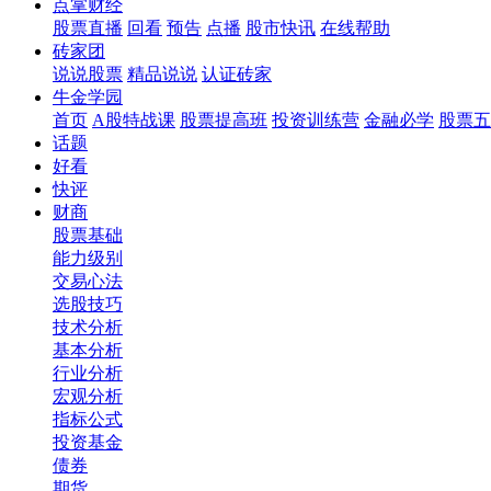
点掌财经
股票直播
回看
预告
点播
股市快讯
在线帮助
砖家团
说说股票
精品说说
认证砖家
牛金学园
首页
A股特战课
股票提高班
投资训练营
金融必学
股票五
话题
好看
快评
财商
股票基础
能力级别
交易心法
选股技巧
技术分析
基本分析
行业分析
宏观分析
指标公式
投资基金
债券
期货