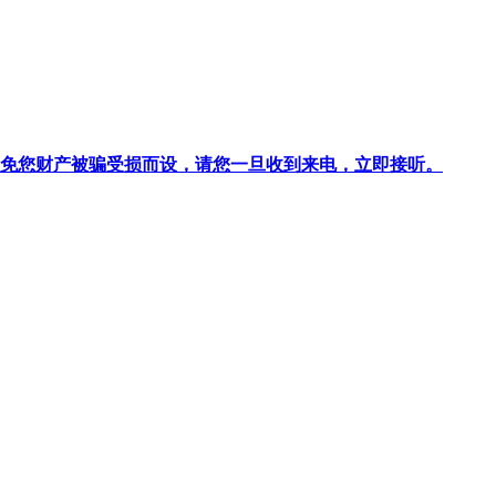
针对避免您财产被骗受损而设，请您一旦收到来电，立即接听。