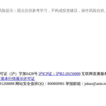
风险提示：观点仅供参考学习，不构成投资建议，操作风险自担
证（沪）字第0428号
沪ICP证：沪B2-20150089
互联网直播服务企
所基本行情展示许可证
268888
网站安全值班QQ：800800981
举报邮箱：
jubao@aniu.t