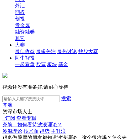
外汇
期权
创投
贵金属
融资融券
其它
大赛
最佳收益
最多关注
最热讨论
炒股大赛
阿牛智投
一起看盘
股票
板块
基金
视频还没有准备好,请耐心等待
搜索
齐航
资深市场人士
+订阅
查看专辑
齐航：如何看待波浪理论？
波浪理论
技术面
趋势
主升浪
很多做股票的朋友都知道波浪理论，这个很准吗？怎么来