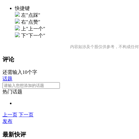
快捷键
左"点踩"
右"点赞"
上"上一个"
下"下一个"
内容如涉及个股仅供参考，不构成任何
评论
还需输入10个字
话题
热门话题
上一页
下一页
发布
最新快评