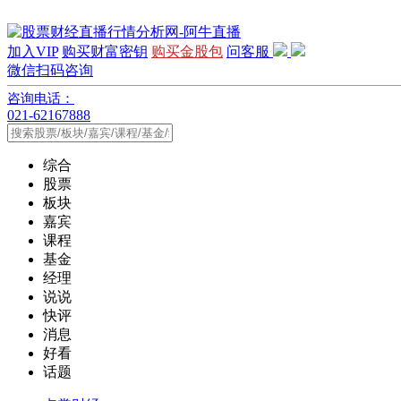
加入VIP
购买财富密钥
购买金股包
问客服
微信扫码咨询
咨询电话：
021-62167888
综合
股票
板块
嘉宾
课程
基金
经理
说说
快评
消息
好看
话题