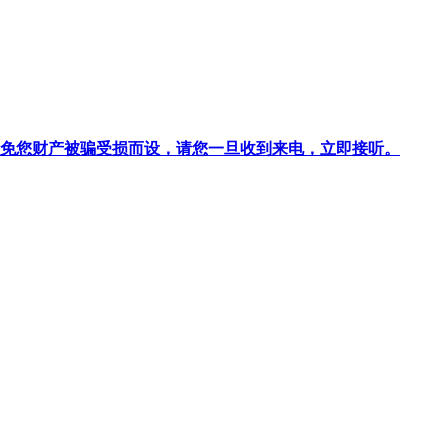
针对避免您财产被骗受损而设，请您一旦收到来电，立即接听。