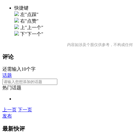
快捷键
左"点踩"
右"点赞"
上"上一个"
下"下一个"
内容如涉及个股仅供参考，不构成任何
评论
还需输入10个字
话题
热门话题
上一页
下一页
发布
最新快评