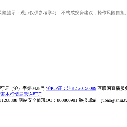
风险提示：观点仅供参考学习，不构成投资建议，操作风险自担
证（沪）字第0428号
沪ICP证：沪B2-20150089
互联网直播服务企
所基本行情展示许可证
268888
网站安全值班QQ：800800981
举报邮箱：
jubao@aniu.t