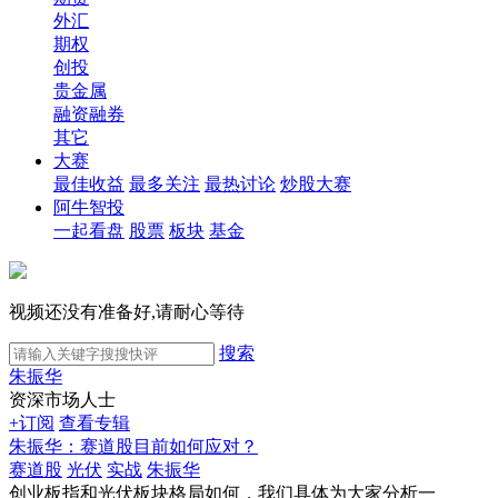
外汇
期权
创投
贵金属
融资融券
其它
大赛
最佳收益
最多关注
最热讨论
炒股大赛
阿牛智投
一起看盘
股票
板块
基金
视频还没有准备好,请耐心等待
搜索
朱振华
资深市场人士
+订阅
查看专辑
朱振华：赛道股目前如何应对？
赛道股
光伏
实战
朱振华
创业板指和光伏板块格局如何，我们具体为大家分析一