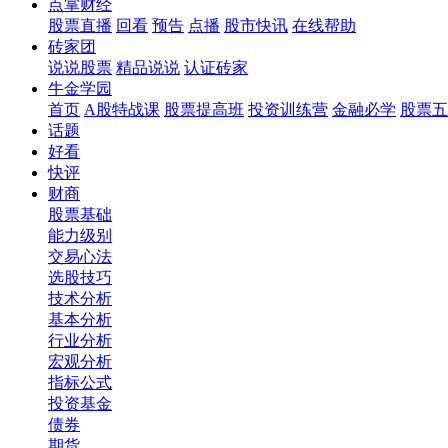
点掌财经
股票直播
回看
预告
点播
股市快讯
在线帮助
砖家团
说说股票
精品说说
认证砖家
牛金学园
首页
A股特战课
股票提高班
投资训练营
金融必学
股票五
话题
好看
快评
财商
股票基础
能力级别
交易心法
选股技巧
技术分析
基本分析
行业分析
宏观分析
指标公式
投资基金
债券
期货