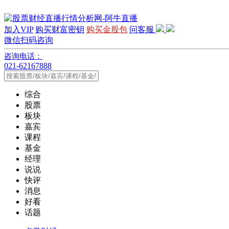
加入VIP
购买财富密钥
购买金股包
问客服
微信扫码咨询
咨询电话：
021-62167888
综合
股票
板块
嘉宾
课程
基金
经理
说说
快评
消息
好看
话题