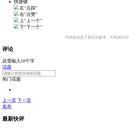
快捷键
左"点踩"
右"点赞"
上"上一个"
下"下一个"
内容如涉及个股仅供参考，不构成任何
评论
还需输入10个字
话题
热门话题
上一页
下一页
发布
最新快评