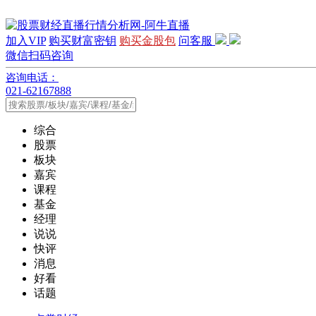
加入VIP
购买财富密钥
购买金股包
问客服
微信扫码咨询
咨询电话：
021-62167888
综合
股票
板块
嘉宾
课程
基金
经理
说说
快评
消息
好看
话题