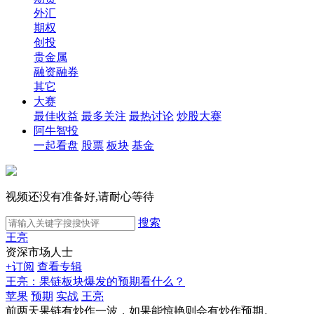
外汇
期权
创投
贵金属
融资融券
其它
大赛
最佳收益
最多关注
最热讨论
炒股大赛
阿牛智投
一起看盘
股票
板块
基金
视频还没有准备好,请耐心等待
搜索
王亮
资深市场人士
+订阅
查看专辑
王亮：果链板块爆发的预期看什么？
苹果
预期
实战
王亮
前两天果链有炒作一波，如果能惊艳则会有炒作预期。