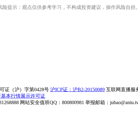
风险提示：观点仅供参考学习，不构成投资建议，操作风险自担
证（沪）字第0428号
沪ICP证：沪B2-20150089
互联网直播服务企
所基本行情展示许可证
268888
网站安全值班QQ：800800981
举报邮箱：
jubao@aniu.t