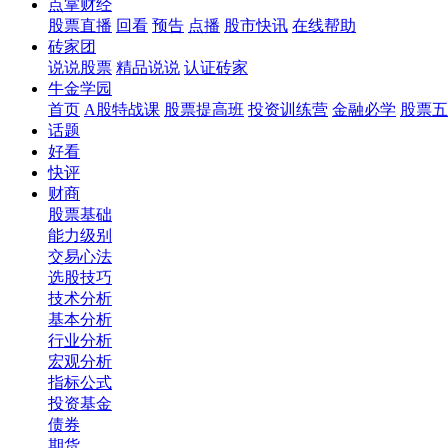
点掌财经
股票直播
回看
预告
点播
股市快讯
在线帮助
砖家团
说说股票
精品说说
认证砖家
牛金学园
首页
A股特战课
股票提高班
投资训练营
金融必学
股票五
话题
好看
快评
财商
股票基础
能力级别
交易心法
选股技巧
技术分析
基本分析
行业分析
宏观分析
指标公式
投资基金
债券
期货