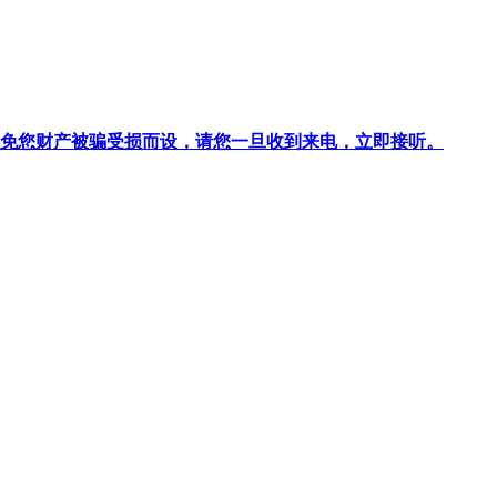
针对避免您财产被骗受损而设，请您一旦收到来电，立即接听。