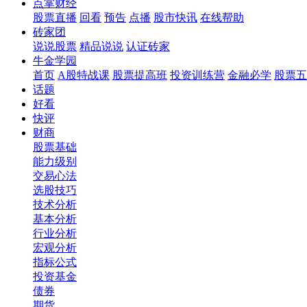
点掌财经
股票直播
回看
预告
点播
股市快讯
在线帮助
砖家团
说说股票
精品说说
认证砖家
牛金学园
首页
A股特战课
股票提高班
投资训练营
金融必学
股票五
话题
好看
快评
财商
股票基础
能力级别
交易心法
选股技巧
技术分析
基本分析
行业分析
宏观分析
指标公式
投资基金
债券
期货