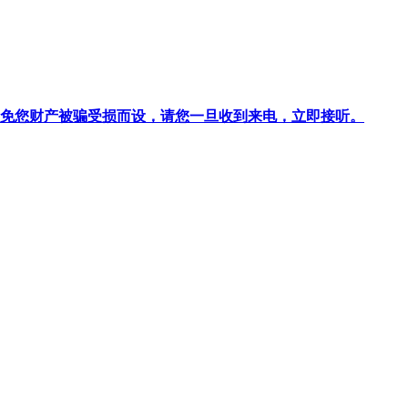
针对避免您财产被骗受损而设，请您一旦收到来电，立即接听。