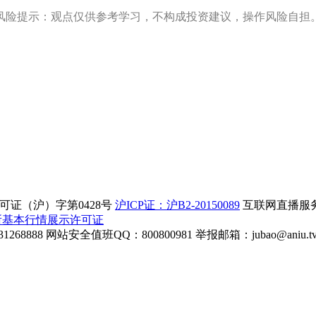
风险提示：观点仅供参考学习，不构成投资建议，操作风险自担
证（沪）字第0428号
沪ICP证：沪B2-20150089
互联网直播服务企
所基本行情展示许可证
268888
网站安全值班QQ：800800981
举报邮箱：
jubao@aniu.t