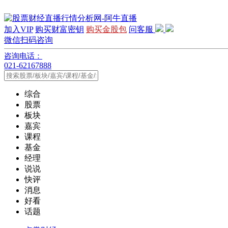
加入VIP
购买财富密钥
购买金股包
问客服
微信扫码咨询
咨询电话：
021-62167888
综合
股票
板块
嘉宾
课程
基金
经理
说说
快评
消息
好看
话题