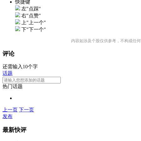
快捷键
左"点踩"
右"点赞"
上"上一个"
下"下一个"
内容如涉及个股仅供参考，不构成任何
评论
还需输入10个字
话题
热门话题
上一页
下一页
发布
最新快评