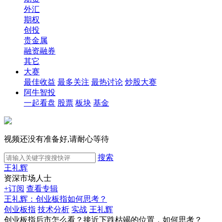
外汇
期权
创投
贵金属
融资融券
其它
大赛
最佳收益
最多关注
最热讨论
炒股大赛
阿牛智投
一起看盘
股票
板块
基金
视频还没有准备好,请耐心等待
搜索
王礼辉
资深市场人士
+订阅
查看专辑
王礼辉：创业板指如何思考？
创业板指
技术分析
实战
王礼辉
创业板指后市怎么看？接近下跌枯竭的位置，如何思考？