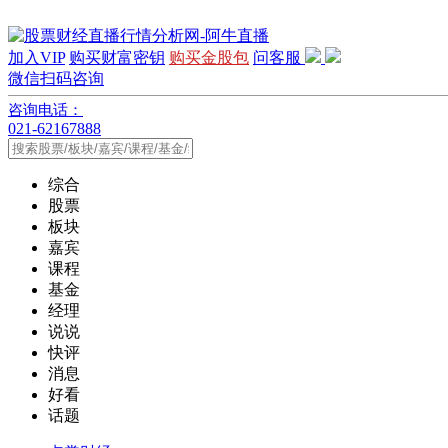
加入VIP
购买财富密钥
购买金股包
问客服
微信扫码咨询
咨询电话：
021-62167888
综合
股票
板块
嘉宾
课程
基金
经理
说说
快评
消息
好看
话题