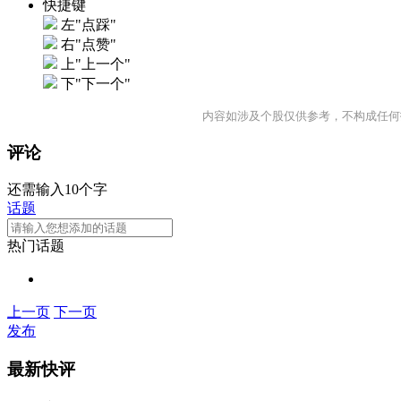
快捷键
左"点踩"
右"点赞"
上"上一个"
下"下一个"
内容如涉及个股仅供参考，不构成任何
评论
还需输入10个字
话题
热门话题
上一页
下一页
发布
最新快评