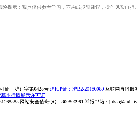
风险提示：观点仅供参考学习，不构成投资建议，操作风险自担
证（沪）字第0428号
沪ICP证：沪B2-20150089
互联网直播服务企
所基本行情展示许可证
268888
网站安全值班QQ：800800981
举报邮箱：
jubao@aniu.t