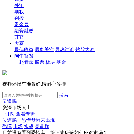
外汇
期权
创投
贵金属
融资融券
其它
大赛
最佳收益
最多关注
最热讨论
炒股大赛
阿牛智投
一起看盘
股票
板块
基金
视频还没有准备好,请耐心等待
搜索
吴道鹏
资深市场人士
+订阅
查看专辑
吴道鹏：恐慌盘尚未出现
恐慌
市场
实战
吴道鹏
目前没有看到恐慌盘，接下来应该如何应对市场？