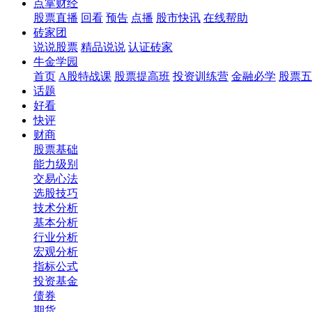
点掌财经
股票直播
回看
预告
点播
股市快讯
在线帮助
砖家团
说说股票
精品说说
认证砖家
牛金学园
首页
A股特战课
股票提高班
投资训练营
金融必学
股票五
话题
好看
快评
财商
股票基础
能力级别
交易心法
选股技巧
技术分析
基本分析
行业分析
宏观分析
指标公式
投资基金
债券
期货