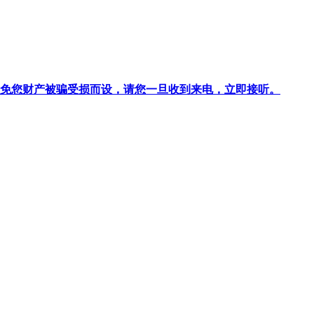
针对避免您财产被骗受损而设，请您一旦收到来电，立即接听。