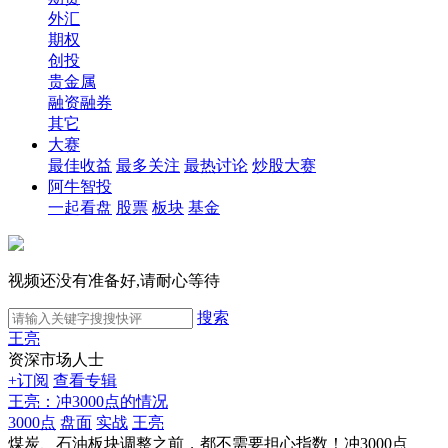
外汇
期权
创投
贵金属
融资融券
其它
大赛
最佳收益
最多关注
最热讨论
炒股大赛
阿牛智投
一起看盘
股票
板块
基金
视频还没有准备好,请耐心等待
搜索
王亮
资深市场人士
+订阅
查看专辑
王亮：冲3000点的情况
3000点
盘面
实战
王亮
煤炭、石油板块调整之前，都不需要担心指数！冲3000点