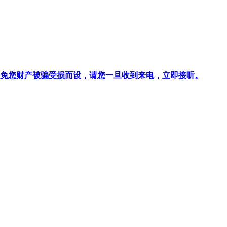
针对避免您财产被骗受损而设，请您一旦收到来电，立即接听。