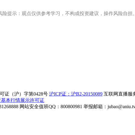
风险提示：观点仅供参考学习，不构成投资建议，操作风险自担
证（沪）字第0428号
沪ICP证：沪B2-20150089
互联网直播服务企
所基本行情展示许可证
268888
网站安全值班QQ：800800981
举报邮箱：
jubao@aniu.t