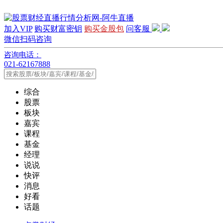
加入VIP
购买财富密钥
购买金股包
问客服
微信扫码咨询
咨询电话：
021-62167888
综合
股票
板块
嘉宾
课程
基金
经理
说说
快评
消息
好看
话题