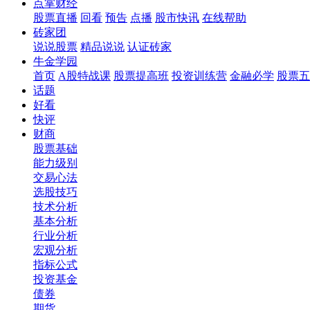
点掌财经
股票直播
回看
预告
点播
股市快讯
在线帮助
砖家团
说说股票
精品说说
认证砖家
牛金学园
首页
A股特战课
股票提高班
投资训练营
金融必学
股票五
话题
好看
快评
财商
股票基础
能力级别
交易心法
选股技巧
技术分析
基本分析
行业分析
宏观分析
指标公式
投资基金
债券
期货