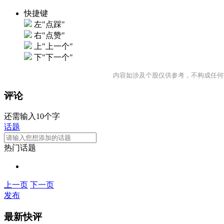
快捷键
左"点踩"
右"点赞"
上"上一个"
下"下一个"
内容如涉及个股仅供参考，不构成任何
评论
还需输入10个字
话题
热门话题
上一页
下一页
发布
最新快评