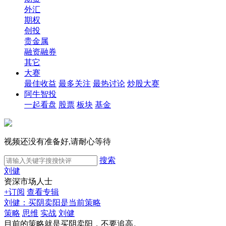
外汇
期权
创投
贵金属
融资融券
其它
大赛
最佳收益
最多关注
最热讨论
炒股大赛
阿牛智投
一起看盘
股票
板块
基金
视频还没有准备好,请耐心等待
搜索
刘健
资深市场人士
+订阅
查看专辑
刘健：买阴卖阳是当前策略
策略
思维
实战
刘健
目前的策略就是买阴卖阳，不要追高。