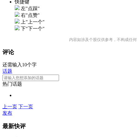
快捷键
左"点踩"
右"点赞"
上"上一个"
下"下一个"
内容如涉及个股仅供参考，不构成任何
评论
还需输入10个字
话题
热门话题
上一页
下一页
发布
最新快评