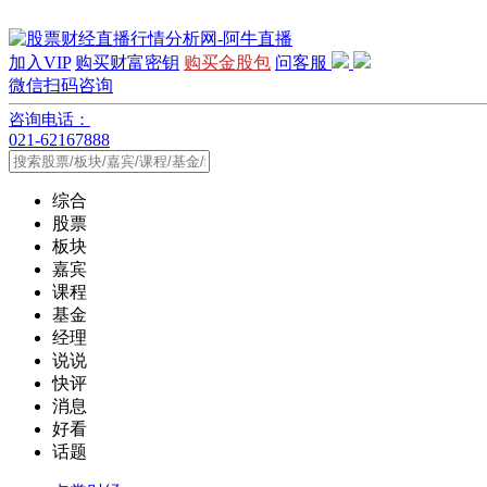
加入VIP
购买财富密钥
购买金股包
问客服
微信扫码咨询
咨询电话：
021-62167888
综合
股票
板块
嘉宾
课程
基金
经理
说说
快评
消息
好看
话题