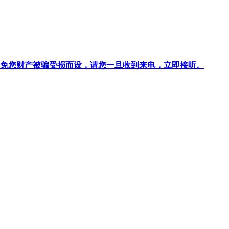
针对避免您财产被骗受损而设，请您一旦收到来电，立即接听。