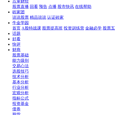
点掌财经
股票直播
回看
预告
点播
股市快讯
在线帮助
砖家团
说说股票
精品说说
认证砖家
牛金学园
首页
A股特战课
股票提高班
投资训练营
金融必学
股票五
话题
好看
快评
财商
股票基础
能力级别
交易心法
选股技巧
技术分析
基本分析
行业分析
宏观分析
指标公式
投资基金
债券
期货