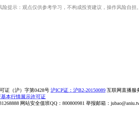
风险提示：观点仅供参考学习，不构成投资建议，操作风险自担
证（沪）字第0428号
沪ICP证：沪B2-20150089
互联网直播服务企
所基本行情展示许可证
268888
网站安全值班QQ：800800981
举报邮箱：
jubao@aniu.t