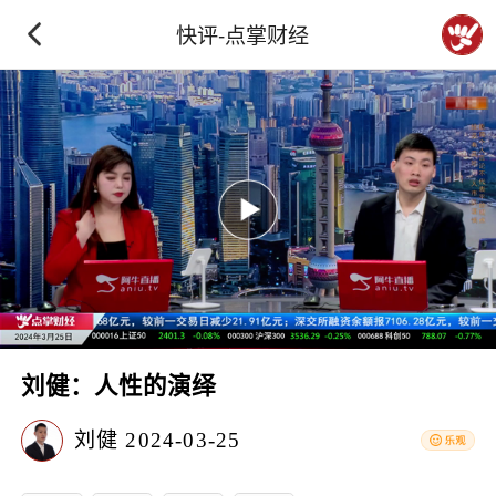
快评-点掌财经
刘健：人性的演绎
刘健
2024-03-25