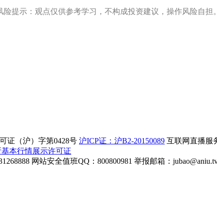
风险提示：观点仅供参考学习，不构成投资建议，操作风险自担
证（沪）字第0428号
沪ICP证：沪B2-20150089
互联网直播服务企
所基本行情展示许可证
268888
网站安全值班QQ：800800981
举报邮箱：
jubao@aniu.t