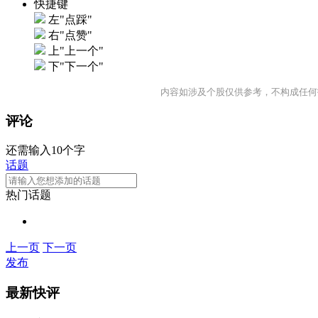
快捷键
左"点踩"
右"点赞"
上"上一个"
下"下一个"
内容如涉及个股仅供参考，不构成任何
评论
还需输入10个字
话题
热门话题
上一页
下一页
发布
最新快评