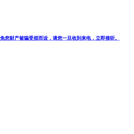
针对避免您财产被骗受损而设，请您一旦收到来电，立即接听。