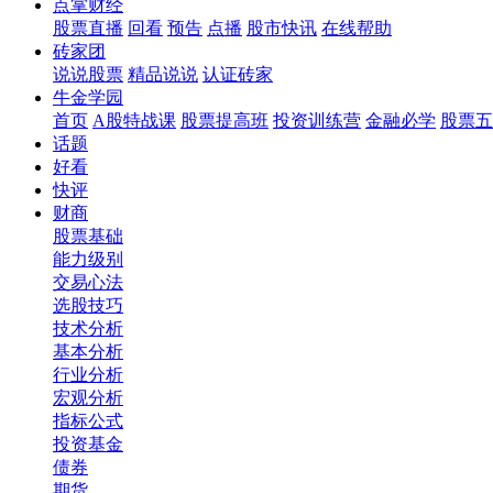
点掌财经
股票直播
回看
预告
点播
股市快讯
在线帮助
砖家团
说说股票
精品说说
认证砖家
牛金学园
首页
A股特战课
股票提高班
投资训练营
金融必学
股票五
话题
好看
快评
财商
股票基础
能力级别
交易心法
选股技巧
技术分析
基本分析
行业分析
宏观分析
指标公式
投资基金
债券
期货