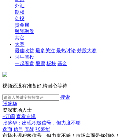
外汇
期权
创投
贵金属
融资融券
其它
大赛
最佳收益
最多关注
最热讨论
炒股大赛
阿牛智投
一起看盘
股票
板块
基金
视频还没有准备好,请耐心等待
搜索
张盛华
资深市场人士
+订阅
查看专辑
张盛华：出现积极信号，但力度不够
盘面
信号
实战
张盛华
市场出现积极信号，但力度不够！市场盘面带你领略！