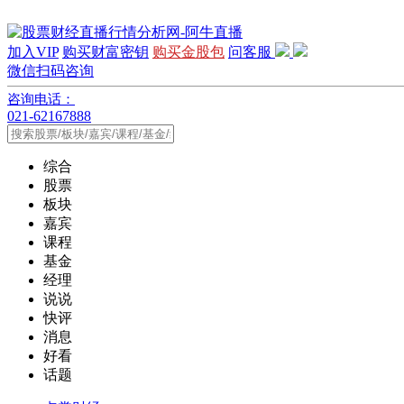
加入VIP
购买财富密钥
购买金股包
问客服
微信扫码咨询
咨询电话：
021-62167888
综合
股票
板块
嘉宾
课程
基金
经理
说说
快评
消息
好看
话题