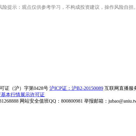
风险提示：观点仅供参考学习，不构成投资建议，操作风险自担
证（沪）字第0428号
沪ICP证：沪B2-20150089
互联网直播服务企
所基本行情展示许可证
268888
网站安全值班QQ：800800981
举报邮箱：
jubao@aniu.t