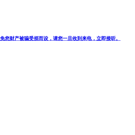
针对避免您财产被骗受损而设，请您一旦收到来电，立即接听。