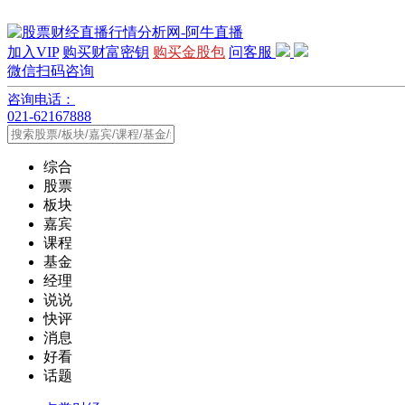
加入VIP
购买财富密钥
购买金股包
问客服
微信扫码咨询
咨询电话：
021-62167888
综合
股票
板块
嘉宾
课程
基金
经理
说说
快评
消息
好看
话题