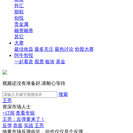
外汇
期权
创投
贵金属
融资融券
其它
大赛
最佳收益
最多关注
最热讨论
炒股大赛
阿牛智投
一起看盘
股票
板块
基金
视频还没有准备好,请耐心等待
搜索
王亮
资深市场人士
+订阅
查看专辑
王亮：反弹要来了！
反弹
盘面
实战
王亮
地量市场反弹临近，但也仅仅是个反弹。