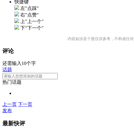
快捷键
左"点踩"
右"点赞"
上"上一个"
下"下一个"
内容如涉及个股仅供参考，不构成任何
评论
还需输入10个字
话题
热门话题
上一页
下一页
发布
最新快评