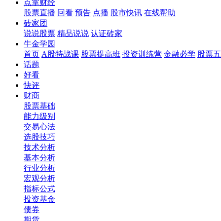
点掌财经
股票直播
回看
预告
点播
股市快讯
在线帮助
砖家团
说说股票
精品说说
认证砖家
牛金学园
首页
A股特战课
股票提高班
投资训练营
金融必学
股票五
话题
好看
快评
财商
股票基础
能力级别
交易心法
选股技巧
技术分析
基本分析
行业分析
宏观分析
指标公式
投资基金
债券
期货