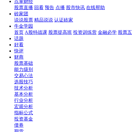
点掌财经
股票直播
回看
预告
点播
股市快讯
在线帮助
砖家团
说说股票
精品说说
认证砖家
牛金学园
首页
A股特战课
股票提高班
投资训练营
金融必学
股票五
话题
好看
快评
财商
股票基础
能力级别
交易心法
选股技巧
技术分析
基本分析
行业分析
宏观分析
指标公式
投资基金
债券
期货