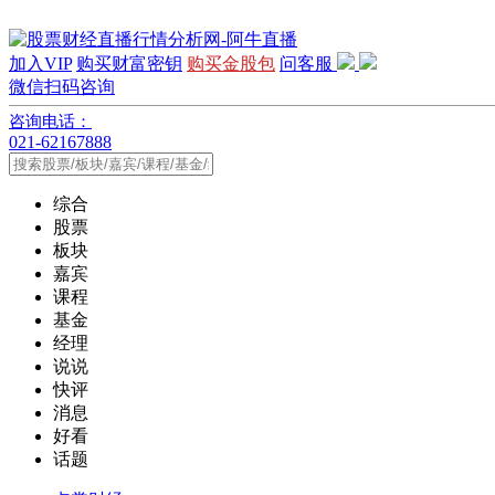
加入VIP
购买财富密钥
购买金股包
问客服
微信扫码咨询
咨询电话：
021-62167888
综合
股票
板块
嘉宾
课程
基金
经理
说说
快评
消息
好看
话题