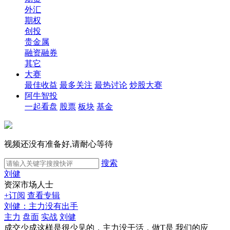
外汇
期权
创投
贵金属
融资融券
其它
大赛
最佳收益
最多关注
最热讨论
炒股大赛
阿牛智投
一起看盘
股票
板块
基金
视频还没有准备好,请耐心等待
搜索
刘健
资深市场人士
+订阅
查看专辑
刘健：主力没有出手
主力
盘面
实战
刘健
成交少成这样是很少见的，主力没干活，做T是 我们的应