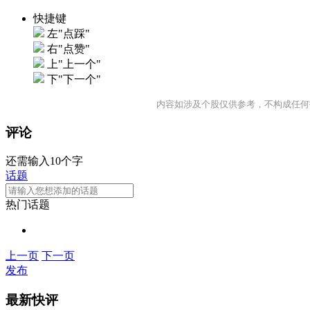
快捷键
左"点踩"
右"点赞"
上"上一个"
下"下一个"
内容如涉及个股仅供参考，不构成任何
评论
还需输入10个字
话题
热门话题
上一页
下一页
发布
最新快评