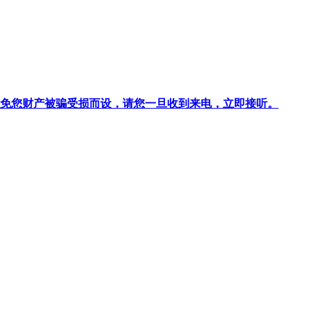
针对避免您财产被骗受损而设，请您一旦收到来电，立即接听。