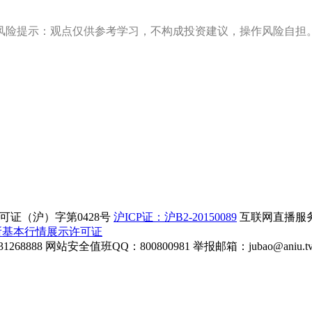
风险提示：观点仅供参考学习，不构成投资建议，操作风险自担
证（沪）字第0428号
沪ICP证：沪B2-20150089
互联网直播服务企
所基本行情展示许可证
268888
网站安全值班QQ：800800981
举报邮箱：
jubao@aniu.t