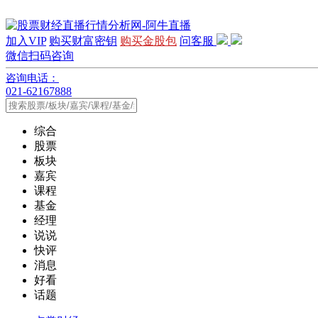
加入VIP
购买财富密钥
购买金股包
问客服
微信扫码咨询
咨询电话：
021-62167888
综合
股票
板块
嘉宾
课程
基金
经理
说说
快评
消息
好看
话题