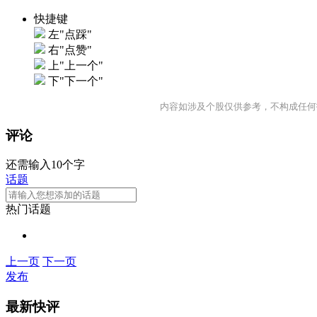
快捷键
左"点踩"
右"点赞"
上"上一个"
下"下一个"
内容如涉及个股仅供参考，不构成任何
评论
还需输入10个字
话题
热门话题
上一页
下一页
发布
最新快评