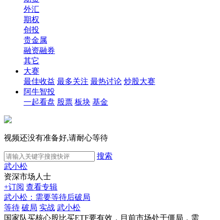
外汇
期权
创投
贵金属
融资融券
其它
大赛
最佳收益
最多关注
最热讨论
炒股大赛
阿牛智投
一起看盘
股票
板块
基金
视频还没有准备好,请耐心等待
搜索
武小松
资深市场人士
+订阅
查看专辑
武小松：需要等待后破局
等待
破局
实战
武小松
国家队买核心股比买ETF要有效，目前市场处于僵局，需