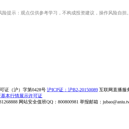
风险提示：观点仅供参考学习，不构成投资建议，操作风险自担
证（沪）字第0428号
沪ICP证：沪B2-20150089
互联网直播服务企
所基本行情展示许可证
268888
网站安全值班QQ：800800981
举报邮箱：
jubao@aniu.t