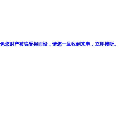
针对避免您财产被骗受损而设，请您一旦收到来电，立即接听。