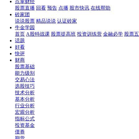
点掌财经
股票直播
回看
预告
点播
股市快讯
在线帮助
砖家团
说说股票
精品说说
认证砖家
牛金学园
首页
A股特战课
股票提高班
投资训练营
金融必学
股票五
话题
好看
快评
财商
股票基础
能力级别
交易心法
选股技巧
技术分析
基本分析
行业分析
宏观分析
指标公式
投资基金
债券
期货