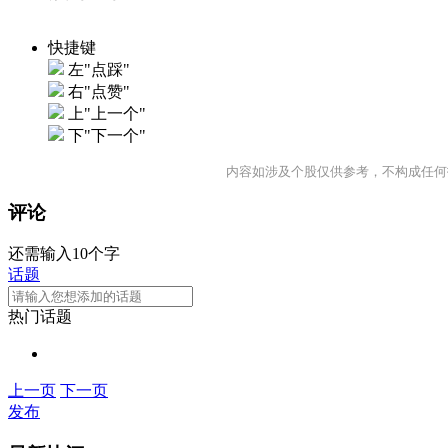
快捷键
左"点踩"
右"点赞"
上"上一个"
下"下一个"
内容如涉及个股仅供参考，不构成任何
评论
还需输入10个字
话题
热门话题
上一页
下一页
发布