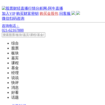
加入VIP
购买财富密钥
购买金股包
问客服
微信扫码咨询
咨询电话：
021-62167888
综合
股票
板块
嘉宾
课程
基金
经理
说说
快评
消息
好看
话题