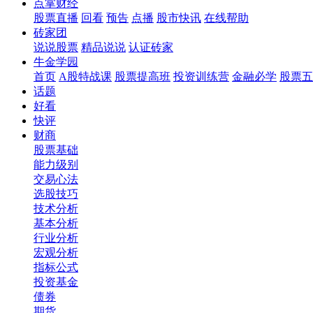
点掌财经
股票直播
回看
预告
点播
股市快讯
在线帮助
砖家团
说说股票
精品说说
认证砖家
牛金学园
首页
A股特战课
股票提高班
投资训练营
金融必学
股票五
话题
好看
快评
财商
股票基础
能力级别
交易心法
选股技巧
技术分析
基本分析
行业分析
宏观分析
指标公式
投资基金
债券
期货