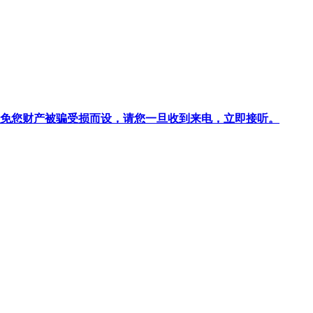
针对避免您财产被骗受损而设，请您一旦收到来电，立即接听。