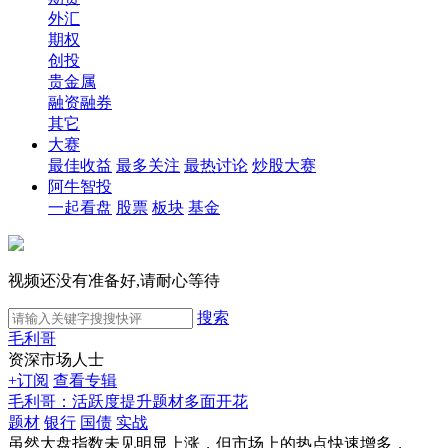
外汇
期权
创投
贵金属
融资融券
其它
大赛
最佳收益
最多关注
最热讨论
炒股大赛
阿牛智投
一起看盘
股票
板块
基金
视频还没有准备好,请耐心等待
搜索
毛利哥
资深市场人士
+订阅
查看专辑
毛利哥：活跃度提升题材多面开花
题材
银行
国债
实战
虽然大盘指数未见明显上涨，但市场上的热点快速增多，