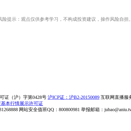
风险提示：观点仅供参考学习，不构成投资建议，操作风险自担
证（沪）字第0428号
沪ICP证：沪B2-20150089
互联网直播服务企
所基本行情展示许可证
268888
网站安全值班QQ：800800981
举报邮箱：
jubao@aniu.t