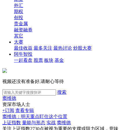
外汇
期权
创投
贵金属
融资融券
其它
大赛
最佳收益
最多关注
最热讨论
炒股大赛
阿牛智投
一起看盘
股票
板块
基金
视频还没有准备好,请耐心等待
搜索
窦维德
资深市场人士
+订阅
查看专辑
窦维德：明天重点盯住这个位置
上证指数
量能与形态
实战
窦维德
关注上证指数2730点被视为重要的支撑或阻力区域，意味