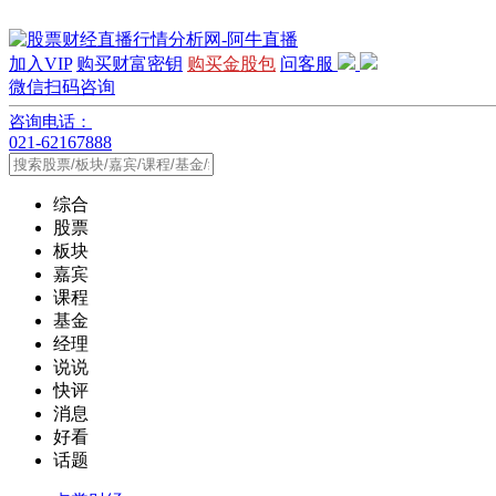
加入VIP
购买财富密钥
购买金股包
问客服
微信扫码咨询
咨询电话：
021-62167888
综合
股票
板块
嘉宾
课程
基金
经理
说说
快评
消息
好看
话题