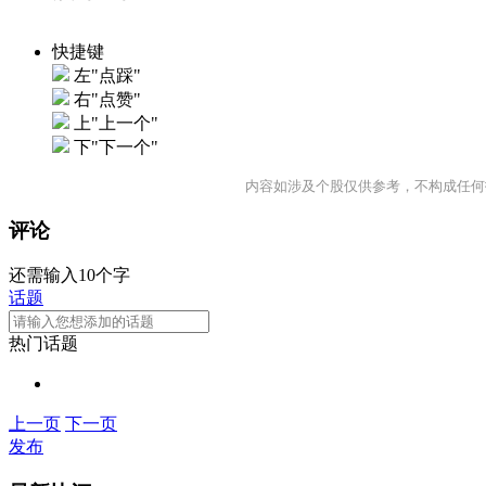
快捷键
左"点踩"
右"点赞"
上"上一个"
下"下一个"
内容如涉及个股仅供参考，不构成任何
评论
还需输入10个字
话题
热门话题
上一页
下一页
发布