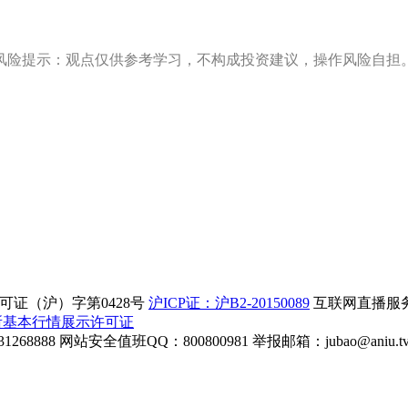
风险提示：观点仅供参考学习，不构成投资建议，操作风险自担
证（沪）字第0428号
沪ICP证：沪B2-20150089
互联网直播服务企
所基本行情展示许可证
268888
网站安全值班QQ：800800981
举报邮箱：
jubao@aniu.t