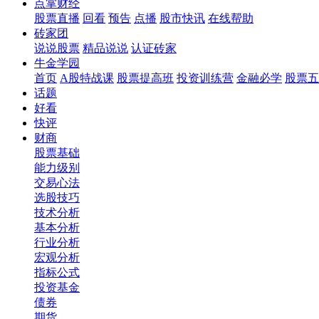
点掌财经
股票直播
回看
预告
点播
股市快讯
在线帮助
砖家团
说说股票
精品说说
认证砖家
牛金学园
首页
A股特战课
股票提高班
投资训练营
金融必学
股票五
话题
好看
快评
财商
股票基础
能力级别
交易心法
选股技巧
技术分析
基本分析
行业分析
宏观分析
指标公式
投资基金
债券
期货