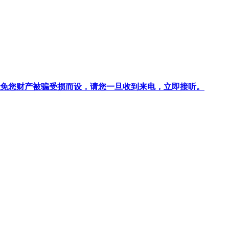
针对避免您财产被骗受损而设，请您一旦收到来电，立即接听。