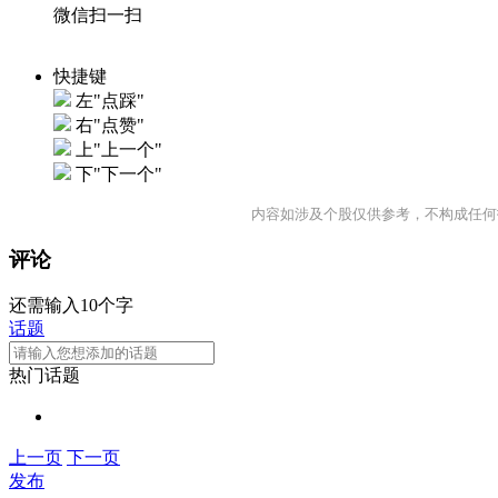
微信扫一扫
快捷键
左"点踩"
右"点赞"
上"上一个"
下"下一个"
内容如涉及个股仅供参考，不构成任何
评论
还需输入10个字
话题
热门话题
上一页
下一页
发布