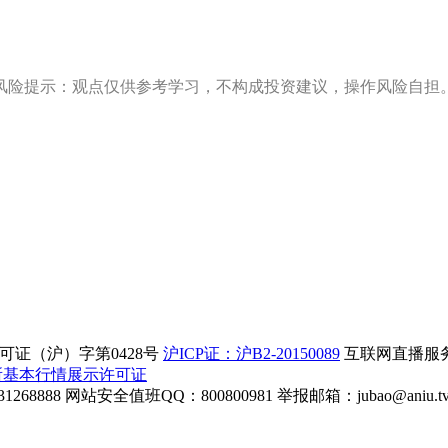
风险提示：观点仅供参考学习，不构成投资建议，操作风险自担
证（沪）字第0428号
沪ICP证：沪B2-20150089
互联网直播服务企
所基本行情展示许可证
268888
网站安全值班QQ：800800981
举报邮箱：
jubao@aniu.t