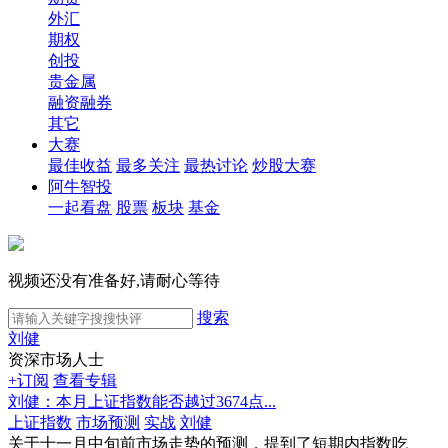
外汇
期权
创投
贵金属
融资融券
其它
大赛
最佳收益
最多关注
最热讨论
炒股大赛
阿牛智投
一起看盘
股票
板块
基金
视频还没有准备好,请耐心等待
搜索
刘健
资深市场人士
+订阅
查看专辑
刘健：本月上证指数能否越过3674点...
上证指数
市场预测
实战
刘健
关于十一月中旬前市场走势的预测，提到了短期内指数吃