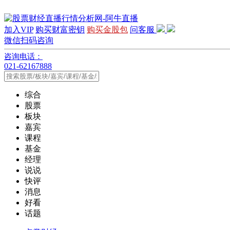
加入VIP
购买财富密钥
购买金股包
问客服
微信扫码咨询
咨询电话：
021-62167888
综合
股票
板块
嘉宾
课程
基金
经理
说说
快评
消息
好看
话题