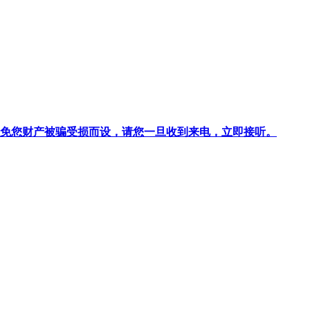
针对避免您财产被骗受损而设，请您一旦收到来电，立即接听。