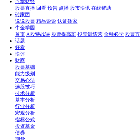
点掌财经
股票直播
回看
预告
点播
股市快讯
在线帮助
砖家团
说说股票
精品说说
认证砖家
牛金学园
首页
A股特战课
股票提高班
投资训练营
金融必学
股票五
话题
好看
快评
财商
股票基础
能力级别
交易心法
选股技巧
技术分析
基本分析
行业分析
宏观分析
指标公式
投资基金
债券
期货