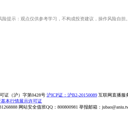
风险提示：观点仅供参考学习，不构成投资建议，操作风险自担
证（沪）字第0428号
沪ICP证：沪B2-20150089
互联网直播服务企
所基本行情展示许可证
268888
网站安全值班QQ：800800981
举报邮箱：
jubao@aniu.t