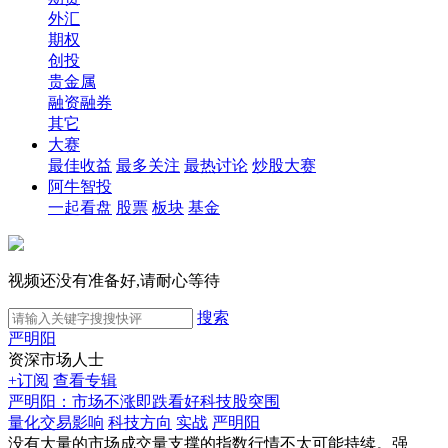
外汇
期权
创投
贵金属
融资融券
其它
大赛
最佳收益
最多关注
最热讨论
炒股大赛
阿牛智投
一起看盘
股票
板块
基金
视频还没有准备好,请耐心等待
搜索
严明阳
资深市场人士
+订阅
查看专辑
严明阳：市场不涨即跌看好科技股突围
量化交易影响
科技方向
实战
严明阳
没有大量的市场成交量支撑的指数行情不太可能持续。强