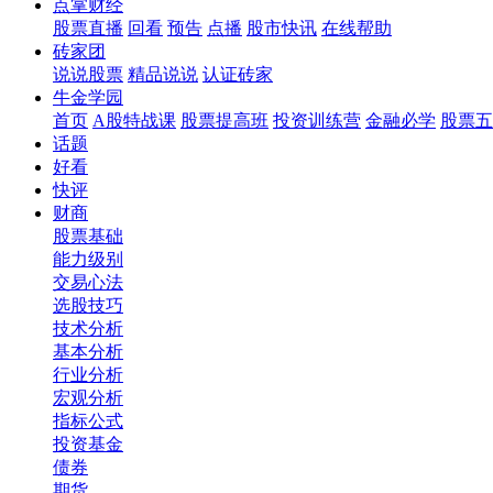
点掌财经
股票直播
回看
预告
点播
股市快讯
在线帮助
砖家团
说说股票
精品说说
认证砖家
牛金学园
首页
A股特战课
股票提高班
投资训练营
金融必学
股票五
话题
好看
快评
财商
股票基础
能力级别
交易心法
选股技巧
技术分析
基本分析
行业分析
宏观分析
指标公式
投资基金
债券
期货