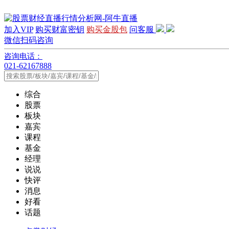
加入VIP
购买财富密钥
购买金股包
问客服
微信扫码咨询
咨询电话：
021-62167888
综合
股票
板块
嘉宾
课程
基金
经理
说说
快评
消息
好看
话题