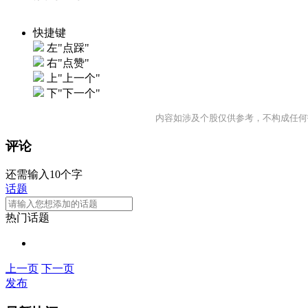
快捷键
左"点踩"
右"点赞"
上"上一个"
下"下一个"
内容如涉及个股仅供参考，不构成任何
评论
还需输入10个字
话题
热门话题
上一页
下一页
发布