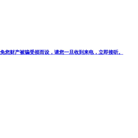
针对避免您财产被骗受损而设，请您一旦收到来电，立即接听。