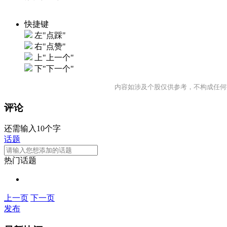
快捷键
左"点踩"
右"点赞"
上"上一个"
下"下一个"
内容如涉及个股仅供参考，不构成任何
评论
还需输入10个字
话题
热门话题
上一页
下一页
发布