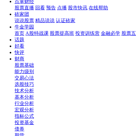
点掌财经
股票直播
回看
预告
点播
股市快讯
在线帮助
砖家团
说说股票
精品说说
认证砖家
牛金学园
首页
A股特战课
股票提高班
投资训练营
金融必学
股票五
话题
好看
快评
财商
股票基础
能力级别
交易心法
选股技巧
技术分析
基本分析
行业分析
宏观分析
指标公式
投资基金
债券
期货