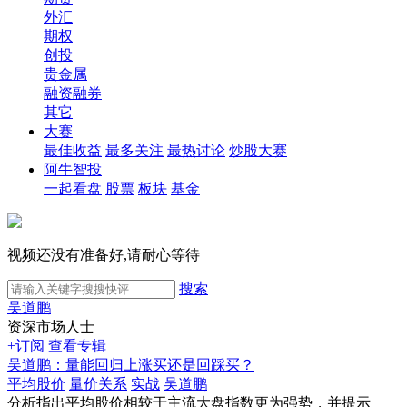
外汇
期权
创投
贵金属
融资融券
其它
大赛
最佳收益
最多关注
最热讨论
炒股大赛
阿牛智投
一起看盘
股票
板块
基金
视频还没有准备好,请耐心等待
搜索
吴道鹏
资深市场人士
+订阅
查看专辑
吴道鹏：量能回归上涨买还是回踩买？
平均股价
量价关系
实战
吴道鹏
分析指出平均股价相较于主流大盘指数更为强势，并提示