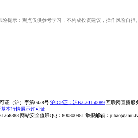
风险提示：观点仅供参考学习，不构成投资建议，操作风险自担
证（沪）字第0428号
沪ICP证：沪B2-20150089
互联网直播服务企
所基本行情展示许可证
268888
网站安全值班QQ：800800981
举报邮箱：
jubao@aniu.t