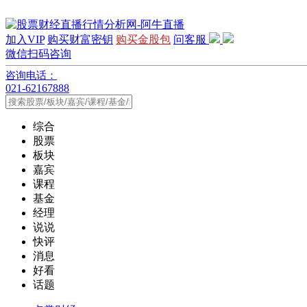
加入VIP
购买财富密钥
购买金股包
问客服
微信扫码咨询
咨询电话：
021-62167888
综合
股票
板块
嘉宾
课程
基金
经理
说说
快评
消息
好看
话题