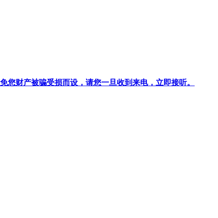
针对避免您财产被骗受损而设，请您一旦收到来电，立即接听。