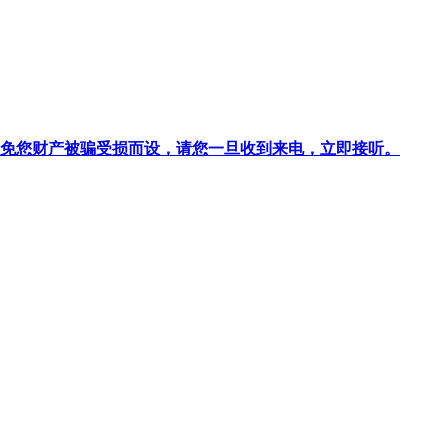
针对避免您财产被骗受损而设，请您一旦收到来电，立即接听。