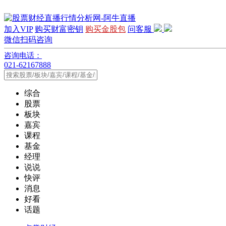
加入VIP
购买财富密钥
购买金股包
问客服
微信扫码咨询
咨询电话：
021-62167888
综合
股票
板块
嘉宾
课程
基金
经理
说说
快评
消息
好看
话题