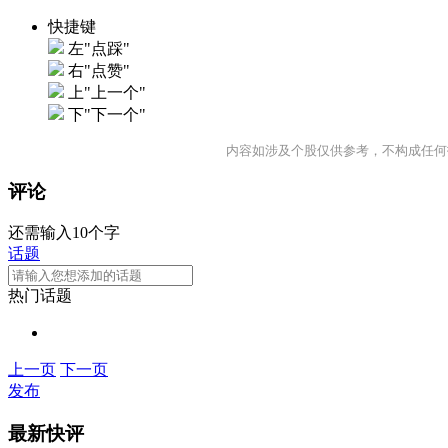
快捷键
左"点踩"
右"点赞"
上"上一个"
下"下一个"
内容如涉及个股仅供参考，不构成任何
评论
还需输入10个字
话题
热门话题
上一页
下一页
发布
最新快评