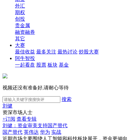
外汇
期权
创投
贵金属
融资融券
其它
大赛
最佳收益
最多关注
最热讨论
炒股大赛
阿牛智投
一起看盘
股票
板块
基金
视频还没有准备好,请耐心等待
搜索
刘健
资深市场人士
+订阅
查看专辑
刘健：资金审美支持国产替代
国产替代
英伟达
华为
实战
近期市场主要围绕人工智能和科技板块展开，资金更倾向