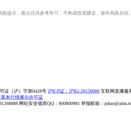
风险提示：观点仅供参考学习，不构成投资建议，操作风险自担
证（沪）字第0428号
沪ICP证：沪B2-20150089
互联网直播服务企
所基本行情展示许可证
268888
网站安全值班QQ：800800981
举报邮箱：
jubao@aniu.t