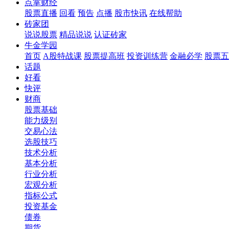
点掌财经
股票直播
回看
预告
点播
股市快讯
在线帮助
砖家团
说说股票
精品说说
认证砖家
牛金学园
首页
A股特战课
股票提高班
投资训练营
金融必学
股票五
话题
好看
快评
财商
股票基础
能力级别
交易心法
选股技巧
技术分析
基本分析
行业分析
宏观分析
指标公式
投资基金
债券
期货