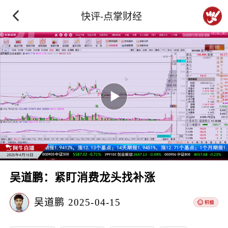
快评-点掌财经
吴道鹏：紧盯消费龙头找补涨
吴道鹏
2025-04-15