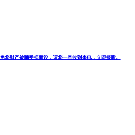
针对避免您财产被骗受损而设，请您一旦收到来电，立即接听。