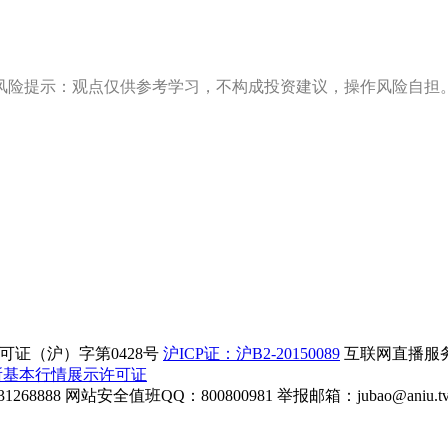
风险提示：观点仅供参考学习，不构成投资建议，操作风险自担
证（沪）字第0428号
沪ICP证：沪B2-20150089
互联网直播服务企
所基本行情展示许可证
268888
网站安全值班QQ：800800981
举报邮箱：
jubao@aniu.t