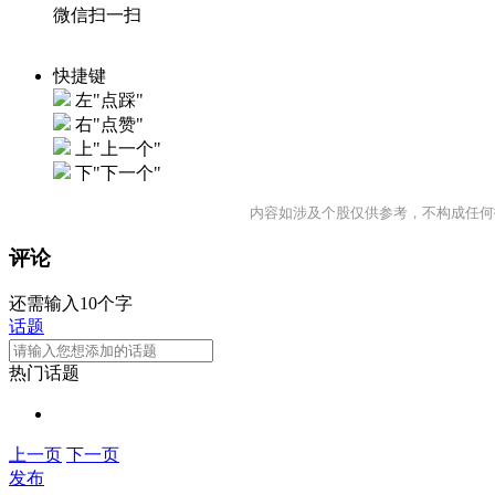
微信扫一扫
快捷键
左"点踩"
右"点赞"
上"上一个"
下"下一个"
内容如涉及个股仅供参考，不构成任何
评论
还需输入10个字
话题
热门话题
上一页
下一页
发布