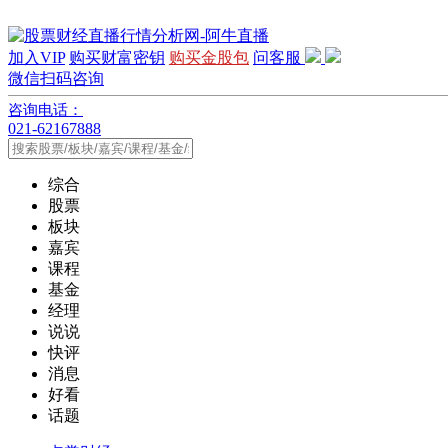
加入VIP
购买财富密钥
购买金股包
问客服
微信扫码咨询
咨询电话：
021-62167888
综合
股票
板块
嘉宾
课程
基金
经理
说说
快评
消息
好看
话题