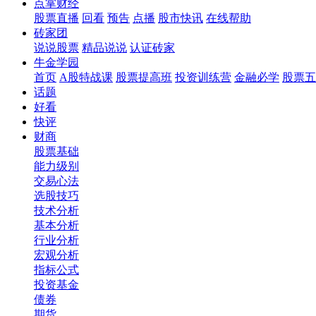
点掌财经
股票直播
回看
预告
点播
股市快讯
在线帮助
砖家团
说说股票
精品说说
认证砖家
牛金学园
首页
A股特战课
股票提高班
投资训练营
金融必学
股票五
话题
好看
快评
财商
股票基础
能力级别
交易心法
选股技巧
技术分析
基本分析
行业分析
宏观分析
指标公式
投资基金
债券
期货