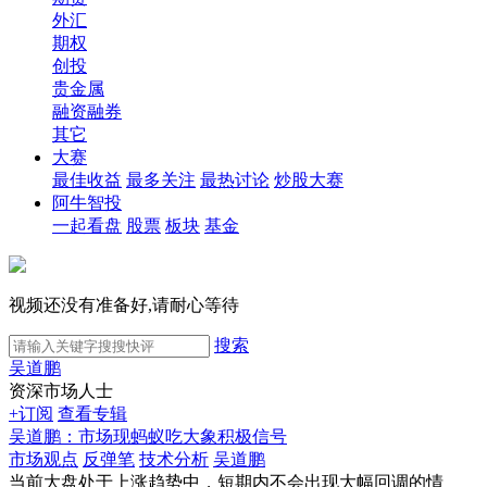
外汇
期权
创投
贵金属
融资融券
其它
大赛
最佳收益
最多关注
最热讨论
炒股大赛
阿牛智投
一起看盘
股票
板块
基金
视频还没有准备好,请耐心等待
搜索
吴道鹏
资深市场人士
+订阅
查看专辑
吴道鹏：市场现蚂蚁吃大象积极信号
市场观点
反弹笔
技术分析
吴道鹏
当前大盘处于上涨趋势中，短期内不会出现大幅回调的情