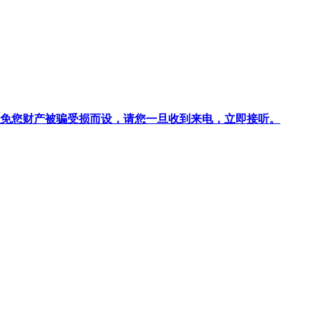
针对避免您财产被骗受损而设，请您一旦收到来电，立即接听。