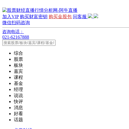
加入VIP
购买财富密钥
购买金股包
问客服
微信扫码咨询
咨询电话：
021-62167888
综合
股票
板块
嘉宾
课程
基金
经理
说说
快评
消息
好看
话题