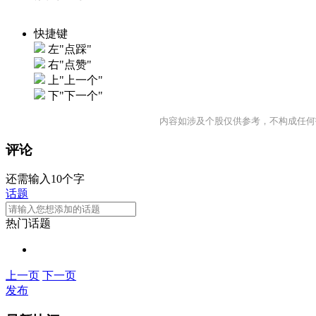
快捷键
左"点踩"
右"点赞"
上"上一个"
下"下一个"
内容如涉及个股仅供参考，不构成任何
评论
还需输入10个字
话题
热门话题
上一页
下一页
发布