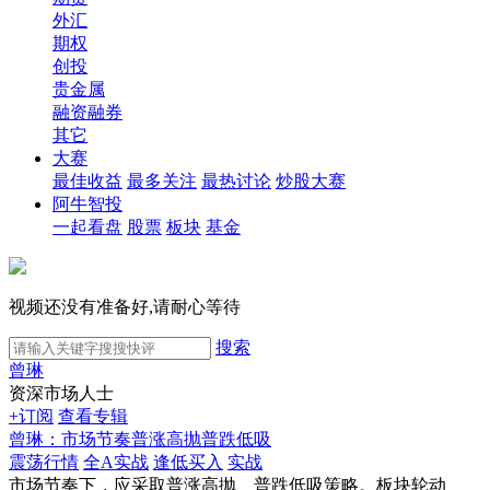
外汇
期权
创投
贵金属
融资融券
其它
大赛
最佳收益
最多关注
最热讨论
炒股大赛
阿牛智投
一起看盘
股票
板块
基金
视频还没有准备好,请耐心等待
搜索
曾琳
资深市场人士
+订阅
查看专辑
曾琳：市场节奏普涨高抛普跌低吸
震荡行情
全A实战
逢低买入
实战
市场节奏下，应采取普涨高抛、普跌低吸策略。板块轮动