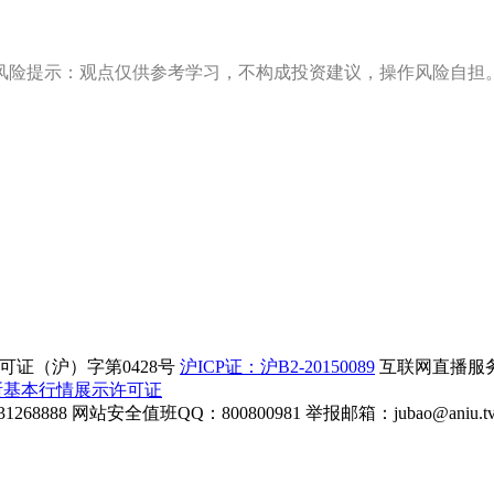
风险提示：观点仅供参考学习，不构成投资建议，操作风险自担
证（沪）字第0428号
沪ICP证：沪B2-20150089
互联网直播服务企
所基本行情展示许可证
268888
网站安全值班QQ：800800981
举报邮箱：
jubao@aniu.t