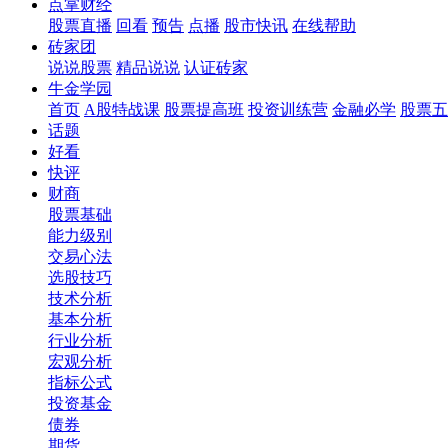
点掌财经
股票直播
回看
预告
点播
股市快讯
在线帮助
砖家团
说说股票
精品说说
认证砖家
牛金学园
首页
A股特战课
股票提高班
投资训练营
金融必学
股票五
话题
好看
快评
财商
股票基础
能力级别
交易心法
选股技巧
技术分析
基本分析
行业分析
宏观分析
指标公式
投资基金
债券
期货