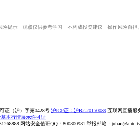
风险提示：观点仅供参考学习，不构成投资建议，操作风险自担
证（沪）字第0428号
沪ICP证：沪B2-20150089
互联网直播服务企
所基本行情展示许可证
268888
网站安全值班QQ：800800981
举报邮箱：
jubao@aniu.t