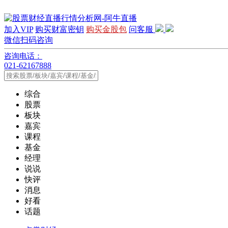
加入VIP
购买财富密钥
购买金股包
问客服
微信扫码咨询
咨询电话：
021-62167888
综合
股票
板块
嘉宾
课程
基金
经理
说说
快评
消息
好看
话题