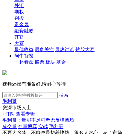
外汇
期权
创投
贵金属
融资融券
其它
大赛
最佳收益
最多关注
最热讨论
炒股大赛
阿牛智投
一起看盘
股票
板块
基金
视频还没有准备好,请耐心等待
搜索
毛利哥
资深市场人士
+订阅
查看专辑
毛利哥：量能不足可考虑反弹离场
成交量
存量博弈
实战
毛利哥
不要太贪婪，不能总是想着快钱。很多人贪心，忘了市场