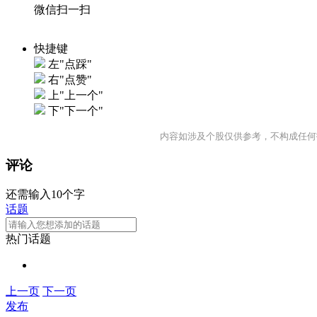
微信扫一扫
快捷键
左"点踩"
右"点赞"
上"上一个"
下"下一个"
内容如涉及个股仅供参考，不构成任何
评论
还需输入10个字
话题
热门话题
上一页
下一页
发布