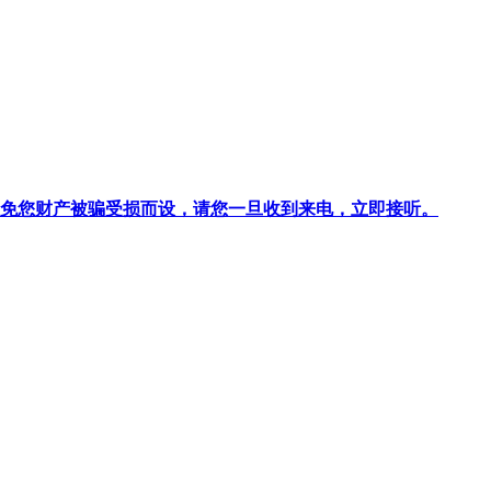
针对避免您财产被骗受损而设，请您一旦收到来电，立即接听。