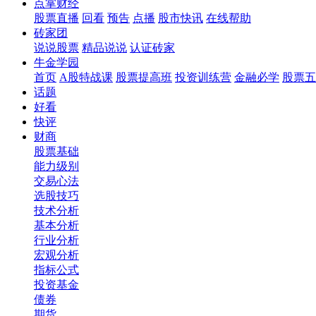
点掌财经
股票直播
回看
预告
点播
股市快讯
在线帮助
砖家团
说说股票
精品说说
认证砖家
牛金学园
首页
A股特战课
股票提高班
投资训练营
金融必学
股票五
话题
好看
快评
财商
股票基础
能力级别
交易心法
选股技巧
技术分析
基本分析
行业分析
宏观分析
指标公式
投资基金
债券
期货