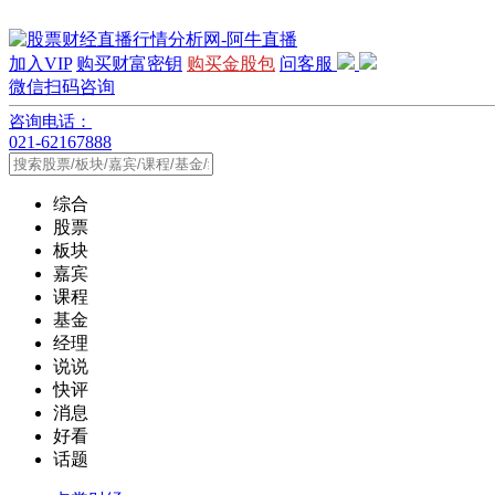
加入VIP
购买财富密钥
购买金股包
问客服
微信扫码咨询
咨询电话：
021-62167888
综合
股票
板块
嘉宾
课程
基金
经理
说说
快评
消息
好看
话题