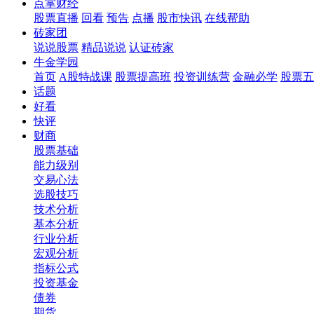
点掌财经
股票直播
回看
预告
点播
股市快讯
在线帮助
砖家团
说说股票
精品说说
认证砖家
牛金学园
首页
A股特战课
股票提高班
投资训练营
金融必学
股票五
话题
好看
快评
财商
股票基础
能力级别
交易心法
选股技巧
技术分析
基本分析
行业分析
宏观分析
指标公式
投资基金
债券
期货