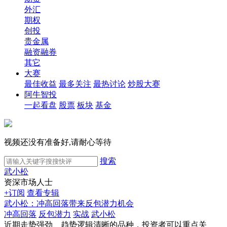
外汇
期权
创投
贵金属
融资融券
其它
大赛
最佳收益
最多关注
最热讨论
炒股大赛
阿牛智投
一起看盘
股票
板块
基金
视频还没有准备好,请耐心等待
搜索
武小松
资深市场人士
+订阅
查看专辑
武小松：冲高回落带来反包潜力机会
冲高回落
反包潜力
实战
武小松
近期走势强劲、趋势逻辑清晰的品种，投资者可以重点关