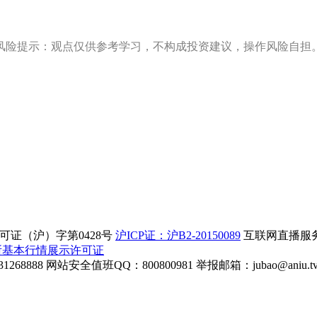
风险提示：观点仅供参考学习，不构成投资建议，操作风险自担
证（沪）字第0428号
沪ICP证：沪B2-20150089
互联网直播服务企
所基本行情展示许可证
268888
网站安全值班QQ：800800981
举报邮箱：
jubao@aniu.t