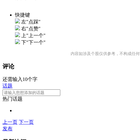
快捷键
左"点踩"
右"点赞"
上"上一个"
下"下一个"
内容如涉及个股仅供参考，不构成任何
评论
还需输入10个字
话题
热门话题
上一页
下一页
发布