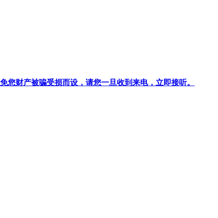
针对避免您财产被骗受损而设，请您一旦收到来电，立即接听。