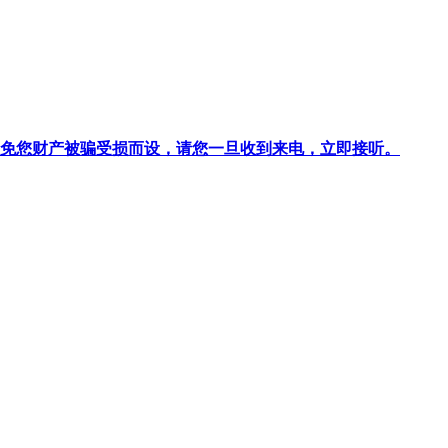
针对避免您财产被骗受损而设，请您一旦收到来电，立即接听。