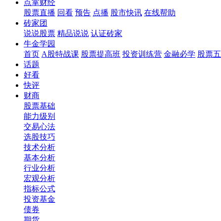
点掌财经
股票直播
回看
预告
点播
股市快讯
在线帮助
砖家团
说说股票
精品说说
认证砖家
牛金学园
首页
A股特战课
股票提高班
投资训练营
金融必学
股票五
话题
好看
快评
财商
股票基础
能力级别
交易心法
选股技巧
技术分析
基本分析
行业分析
宏观分析
指标公式
投资基金
债券
期货