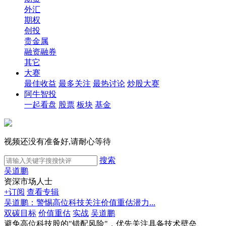
外汇
期权
创投
贵金属
融资融券
其它
大赛
最佳收益
最多关注
最热讨论
炒股大赛
阿牛智投
一起看盘
股票
板块
基金
视频还没有准备好,请耐心等待
搜索
吴道鹏
资深市场人士
+订阅
查看专辑
吴道鹏：警惕高位科技关注价值重估潜力...
双碳目标
价值重估
实战
吴道鹏
避免高位科技股的"错配风险"，优先关注具备技术壁垒、