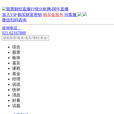
加入VIP
购买财富密钥
购买金股包
问客服
微信扫码咨询
咨询电话：
021-62167888
综合
股票
板块
嘉宾
课程
基金
经理
说说
快评
消息
好看
话题