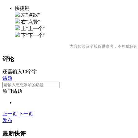
快捷键
左"点踩"
右"点赞"
上"上一个"
下"下一个"
内容如涉及个股仅供参考，不构成任何
评论
还需输入10个字
话题
热门话题
上一页
下一页
发布
最新快评