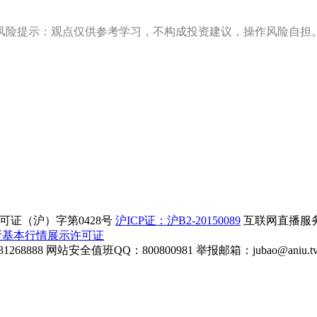
风险提示：观点仅供参考学习，不构成投资建议，操作风险自担
证（沪）字第0428号
沪ICP证：沪B2-20150089
互联网直播服务企
所基本行情展示许可证
268888
网站安全值班QQ：800800981
举报邮箱：
jubao@aniu.t