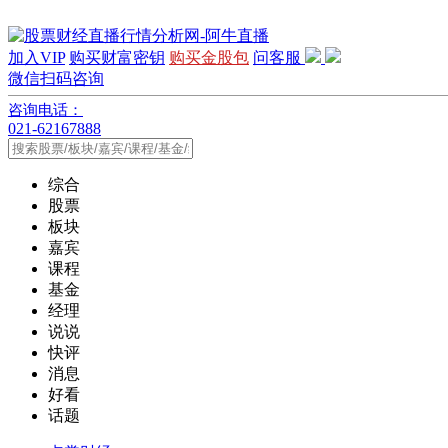
加入VIP
购买财富密钥
购买金股包
问客服
微信扫码咨询
咨询电话：
021-62167888
综合
股票
板块
嘉宾
课程
基金
经理
说说
快评
消息
好看
话题