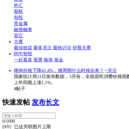
外汇
期权
创投
贵金属
融资融券
其它
大赛
最佳收益
最多关注
最热讨论
炒股大赛
阿牛智投
一起看盘
股票
板块
基金
猪肉价格下降41.4%，猪周期什么时候会来？
+关注
国家统计局11日发布数据，3月份，全国居民消费价格指数（C
上年同期上涨1.1%。
4帖子
快速发帖
发布长文
0/1000
(9/9）已达关联图片上限