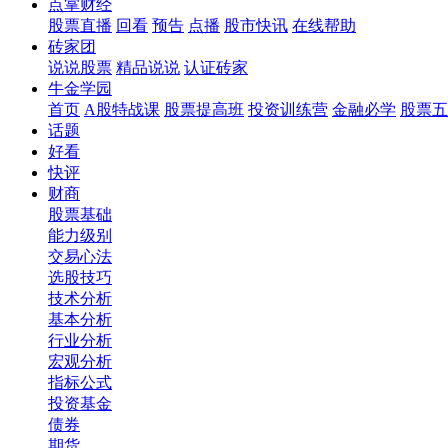
点掌财经
股票直播
回看
预告
点播
股市快讯
在线帮助
砖家团
说说股票
精品说说
认证砖家
牛金学园
首页
A股特战课
股票提高班
投资训练营
金融必学
股票五
话题
好看
快评
财商
股票基础
能力级别
交易心法
选股技巧
技术分析
基本分析
行业分析
宏观分析
指标公式
投资基金
债券
期货