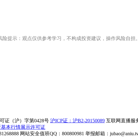
风险提示：观点仅供参考学习，不构成投资建议，操作风险自担
证（沪）字第0428号
沪ICP证：沪B2-20150089
互联网直播服务企
所基本行情展示许可证
268888
网站安全值班QQ：800800981
举报邮箱：
jubao@aniu.t