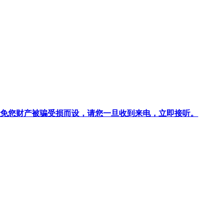
针对避免您财产被骗受损而设，请您一旦收到来电，立即接听。