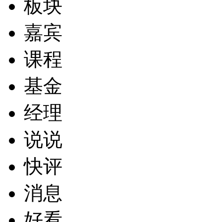
板块
嘉宾
课程
基金
经理
说说
快评
消息
好看