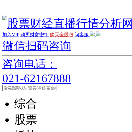
加入VIP
购买财富密钥
购买金股包
问客服
微信扫码咨询
咨询电话：
021-62167888
综合
股票