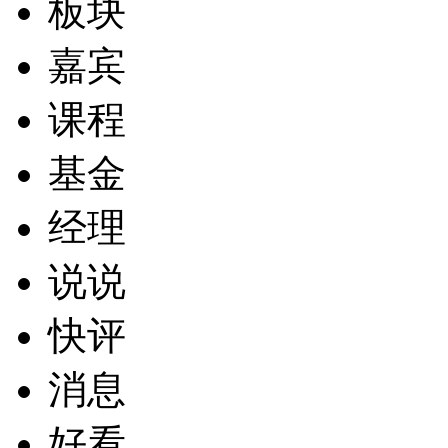
板块
嘉宾
课程
基金
经理
说说
快评
消息
好看