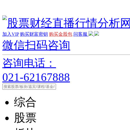
加入VIP
购买财富密钥
购买金股包
问客服
微信扫码咨询
咨询电话：
021-62167888
综合
股票