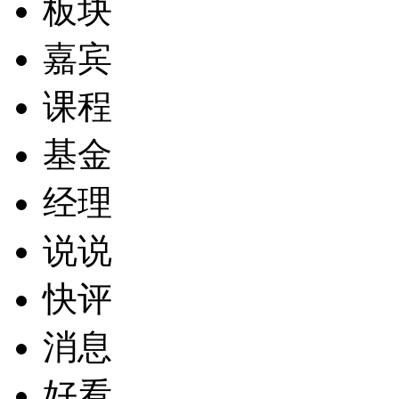
板块
嘉宾
课程
基金
经理
说说
快评
消息
好看