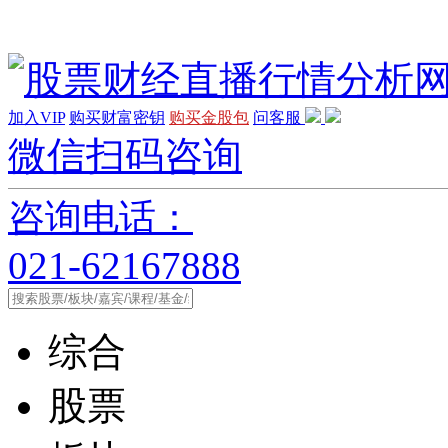
加入VIP
购买财富密钥
购买金股包
问客服
微信扫码咨询
咨询电话：
021-62167888
综合
股票