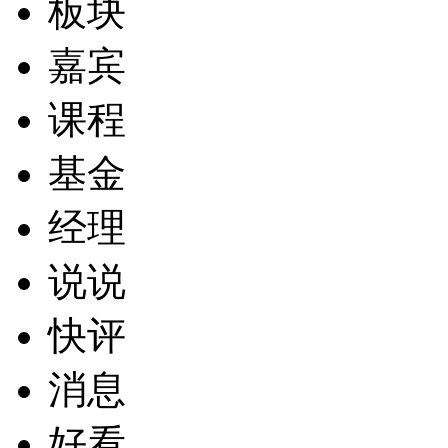
板块
嘉宾
课程
基金
经理
说说
快评
消息
好看