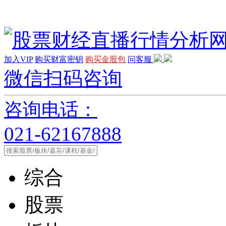
加入VIP
购买财富密钥
购买金股包
问客服
微信扫码咨询
咨询电话：
021-62167888
综合
股票