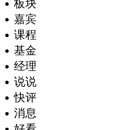
板块
嘉宾
课程
基金
经理
说说
快评
消息
好看