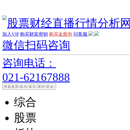
加入VIP
购买财富密钥
购买金股包
问客服
微信扫码咨询
咨询电话：
021-62167888
综合
股票