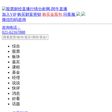
加入VIP
购买财富密钥
购买金股包
问客服
微信扫码咨询
咨询电话：
021-62167888
综合
股票
板块
嘉宾
课程
基金
经理
说说
快评
消息
好看
话题