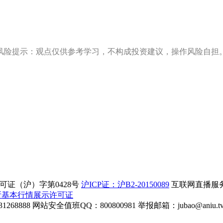
风险提示：观点仅供参考学习，不构成投资建议，操作风险自担
证（沪）字第0428号
沪ICP证：沪B2-20150089
互联网直播服务企
所基本行情展示许可证
268888
网站安全值班QQ：800800981
举报邮箱：
jubao@aniu.t