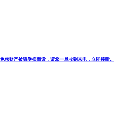
针对避免您财产被骗受损而设，请您一旦收到来电，立即接听。