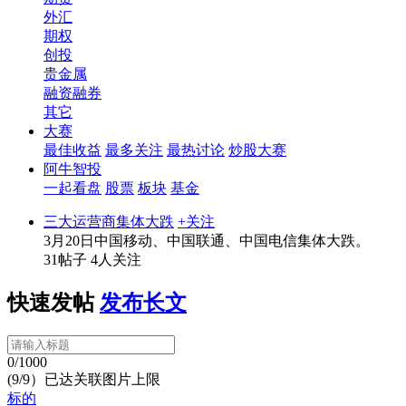
外汇
期权
创投
贵金属
融资融券
其它
大赛
最佳收益
最多关注
最热讨论
炒股大赛
阿牛智投
一起看盘
股票
板块
基金
三大运营商集体大跌
+关注
3月20日中国移动、中国联通、中国电信集体大跌。
31帖子
4人关注
快速发帖
发布长文
0/1000
(9/9）已达关联图片上限
标的