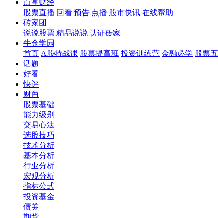
点掌财经
股票直播
回看
预告
点播
股市快讯
在线帮助
砖家团
说说股票
精品说说
认证砖家
牛金学园
首页
A股特战课
股票提高班
投资训练营
金融必学
股票五
话题
好看
快评
财商
股票基础
能力级别
交易心法
选股技巧
技术分析
基本分析
行业分析
宏观分析
指标公式
投资基金
债券
期货