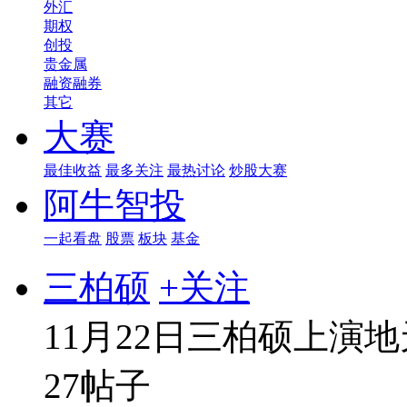
外汇
期权
创投
贵金属
融资融券
其它
大赛
最佳收益
最多关注
最热讨论
炒股大赛
阿牛智投
一起看盘
股票
板块
基金
三柏硕
+关注
11月22日三柏硕上演
27帖子