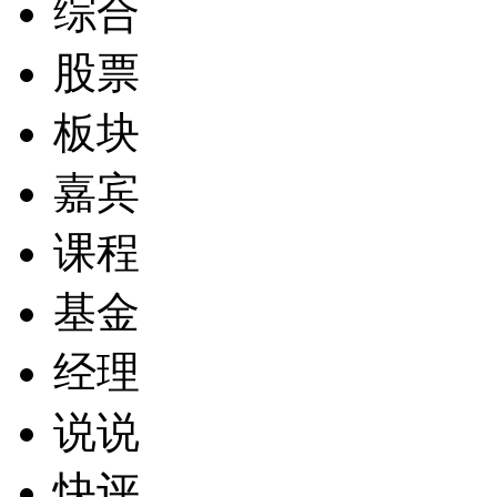
综合
股票
板块
嘉宾
课程
基金
经理
说说
快评